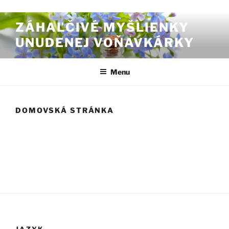
Prejsť na obsah
ZÁHAĽČIVÉ MYŠLIENKY
UNUDENEJ VOŇAVKÁRKY
Menu
DOMOVSKÁ STRÁNKA
JAZYK