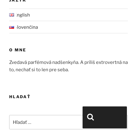
English
Slovenčina
O MNE
Zvedavá parfémová nadšenkyňa. A príliš extrovertná na
to, nechať si to len pre seba.
HLADAŤ
Hľadať:
Vyhľadávanie