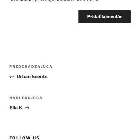
N
a
Predchádzajúci článok
PREDCHÁDZAJÚCA
v
i
Urban Scents
g
Ďalší článok
á
NASLEDUJÚCA
c
Ella K
i
a
v
č
FOLLOW US