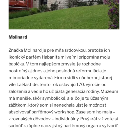
Molinard
Značka Molinard je pre mňa srdcovkou, pretože ich
ikonický parfém Habanita mi veľmi pripomína moju
babičku. V tom najlepšom zmysle, je rozhodne
nositeľný aj dnes a jeho posledná reformulácia je
mimoriadne vydarená. Firma sídli v nádhernej starej
vile La Bastide, tento rok oslavujú 170. výročie od
založenia a vedie ho už piata generácia rodiny. Múzeum
má menšie, skôr symbolické, ale čo je tu úžasným
zážitkom, ktorý som si nenechala ujsť je možnosť
absolvovať parfémový workshop. Zase som ho mala –
z rovnakých dôvodov – individuálny. Prvýkrát v živote si
sadnúť za úplne naozajstný parfémový organ a vytvoriť