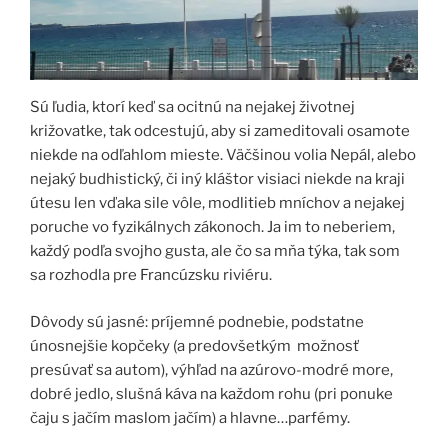
Sú ľudia, ktorí keď sa ocitnú na nejakej životnej
križovatke, tak odcestujú, aby si zameditovali osamote
niekde na odľahlom mieste. Väčšinou volia Nepál, alebo
nejaký budhistický, či iný kláštor visiaci niekde na kraji
útesu len vďaka sile vôle, modlitieb mníchov a nejakej
poruche vo fyzikálnych zákonoch. Ja im to neberiem,
každý podľa svojho gusta, ale čo sa mňa týka, tak som
sa rozhodla pre Francúzsku riviéru.
Dôvody sú jasné: príjemné podnebie, podstatne
únosnejšie kopčeky (a predovšetkým možnosť
presúvať sa autom), výhľad na azúrovo-modré more,
dobré jedlo, slušná káva na každom rohu (pri ponuke
čaju s jačím maslom jačím) a hlavne…parfémy.