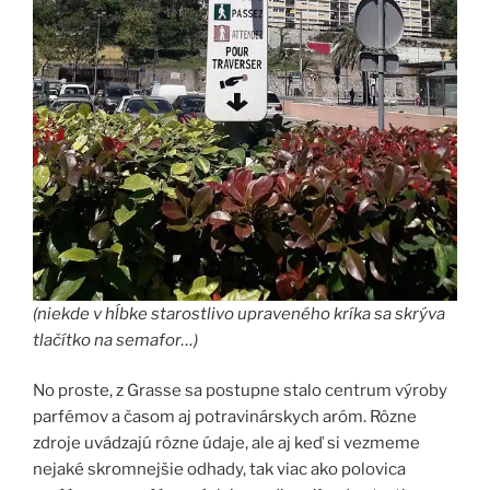
(niekde v hĺbke starostlivo upraveného kríka sa skrýva
tlačítko na semafor…)
No proste, z Grasse sa postupne stalo centrum výroby
parfémov a časom aj potravinárskych aróm. Rôzne
zdroje uvádzajú rôzne údaje, ale aj keď si vezmeme
nejaké skromnejšie odhady, tak viac ako polovica