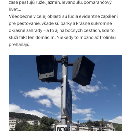
zase pestujú ruže, jazmín, levanduľu, pomarančový
kvet…
Všeobecne v celej oblasti sú ľudia evidentne zapálení
pre pestovanie, všade sú parky a krásne súkromné
okrasné záhrady – a to aj na bočných cestách, kde to
slúži fakt len domácim. Niekedy to možno až trolinku
preháňajú: