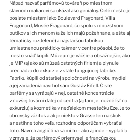
Nápad nazvať parfémovú továreň po miestnom
slávnom maliarovi sa ukázal ako geniálny. Celé mesto je
posiate miestami ako Boulevard Fragonard, Villa
Fragonard, Musée Fragonard, čo spolu s množstvom
butikov s ich menom (a že ich majú požehnane, a ešte aj
tématicky rozdelené) a najstaršou fabrikou
umiestnenou prakticky takmer v centre pôsobí, že to
mesto snáď kúpili. Múzeum je väčšie a obsažnejšie, ako
je MIP (aj ako sú múzeá ostatných firiem) a plynule
prechádza do exkurzie v stále fungujúcej fabrike.
Fabriku kúpili od staršej spoločnosti na výrobu mydiel
a jej zariadenia navrhol sám Gustáv Eifell. Čisté
parfémy sa vyrábajú v nej, ostatné koncentrácie
v novšej továrni ďalej od centra (aj tam je možné ísť na
exkurziu) a kozmetika v neďalekom mestečku Eze. Je to
obrovský zážitok a ak je niekto v Grasse len na skok
a nestihne toho veľa, rozhodne odporúčam vybrať si
toto. Navrch angličtina sa mi tu – ako aj inde – vyplatila
v zmysle, že parfémový priemysel je francúzskou