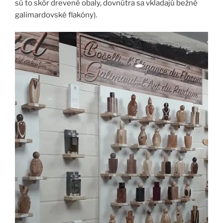
sú to skôr drevené obaly, dovnútra sa vkladajú bežné
galimardovské flakóny).