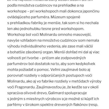
podľa množstva cudzincov na prehliadke a na
workshope – pri workshopoch mali dokonca japončinu
ovládajúceho parfuméra. Múzeum spojené
s prehliadkou fabriky je menšie, tak som si ho nechala
len ako jednohubku tesne pred workshopom.
Workshop bol voči Molinardu omnoho masovejší,
navyše vzhľadom na množstvo cudzincov som nemala
výhodu individuálneho vedenia, ale zase mali väčší
a bohatšie zásobený organ. Menší dohľad mi dal aj viac
voľnosti pri tvorbe – pričom ale zodpovedných
parfumérov bol dostatok na to, aby som kedykoľvek
mohla požiadať o pomoc. Veľmi zaujímavé bolo aj
porovnať rozdiely v odporúčaných postupoch voči
Molinardu, ako aj vo fabrike rozdiely v metódach výroby
voči Fragonardu. Zaujímavosťou je, že keďže sa v okolí
spracúva olivové drevo, Galimard spolupracuje
s jedným s miestnych výrobcov a je možné si kúpiť ich
parfémy v širokom spektre drevených flakónov (resp.