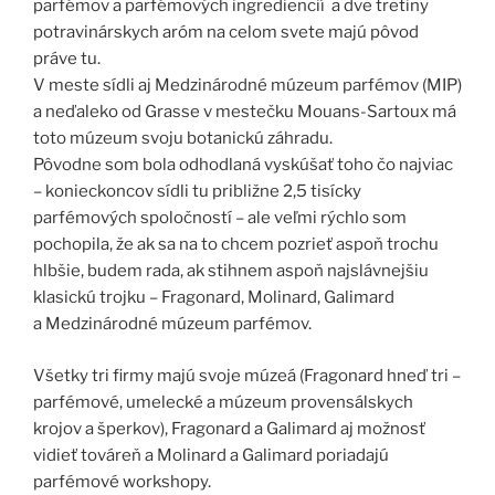
parfémov a parfémových ingrediencií a dve tretiny
potravinárskych aróm na celom svete majú pôvod
práve tu.
V meste sídli aj Medzinárodné múzeum parfémov (MIP)
a neďaleko od Grasse v mestečku Mouans-Sartoux má
toto múzeum svoju botanickú záhradu.
Pôvodne som bola odhodlaná vyskúšať toho čo najviac
– konieckoncov sídli tu približne 2,5 tisícky
parfémových spoločností – ale veľmi rýchlo som
pochopila, že ak sa na to chcem pozrieť aspoň trochu
hlbšie, budem rada, ak stihnem aspoň najslávnejšiu
klasickú trojku – Fragonard, Molinard, Galimard
a Medzinárodné múzeum parfémov.
Všetky tri firmy majú svoje múzeá (Fragonard hneď tri –
parfémové, umelecké a múzeum provensálskych
krojov a šperkov), Fragonard a Galimard aj možnosť
vidieť továreň a Molinard a Galimard poriadajú
parfémové workshopy.