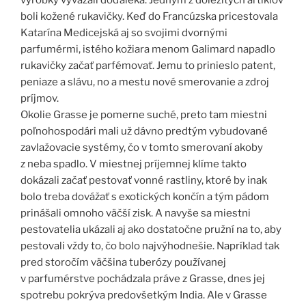
výrobky vyvážali doďaleka. Jedným z dôležitých artiklov
boli kožené rukavičky. Keď do Francúzska pricestovala
Katarína Medicejská aj so svojimi dvornými
parfumérmi, istého kožiara menom Galimard napadlo
rukavičky začať parfémovať. Jemu to prinieslo patent,
peniaze a slávu, no a mestu nové smerovanie a zdroj
príjmov.
Okolie Grasse je pomerne suché, preto tam miestni
poľnohospodári mali už dávno predtým vybudované
zavlažovacie systémy, čo v tomto smerovaní akoby
z neba spadlo. V miestnej príjemnej klíme takto
dokázali začať pestovať vonné rastliny, ktoré by inak
bolo treba dovážať s exotických končín a tým pádom
prinášali omnoho väčší zisk. A navyše sa miestni
pestovatelia ukázali aj ako dostatočne pružní na to, aby
pestovali vždy to, čo bolo najvýhodnešie. Napríklad tak
pred storočím väčšina tuberózy používanej
v parfumérstve pochádzala práve z Grasse, dnes jej
spotrebu pokrýva predovšetkým India. Ale v Grasse