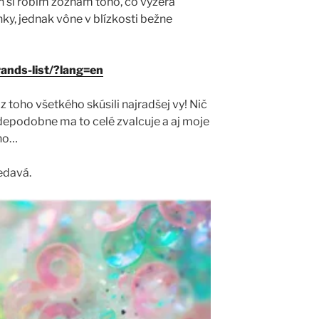
oň si robím zoznam toho, čo vyzerá
ky, jednak vône v blízkosti bežne
…
ands-list/?lang=en
z toho všetkého skúsili najradšej vy! Nič
epodobne ma to celé zvalcuje a aj moje
no…
edavá.