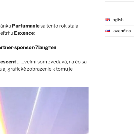
English
ránka
Parfumanie
sa tento rok stala
Slovenčina
eľtrhu
Esxence
:
rtner-sponsor/?lang=en
descent
……veľmi som zvedavá, na čo sa
a aj grafické zobrazenie k tomu je