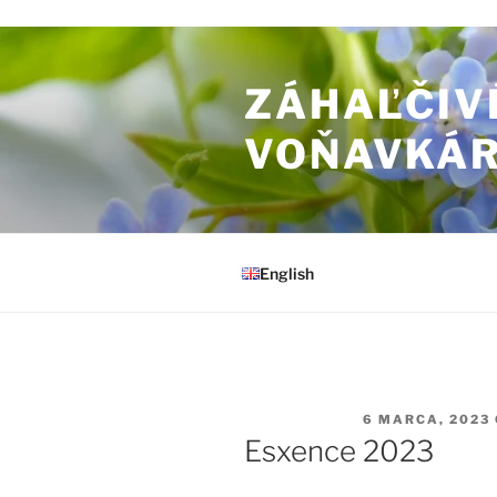
Prejsť na obsah
ZÁHAĽČIV
VOŇAVKÁ
English
PUBLIKOVANÉ
6 MARCA, 2023
Esxence 2023