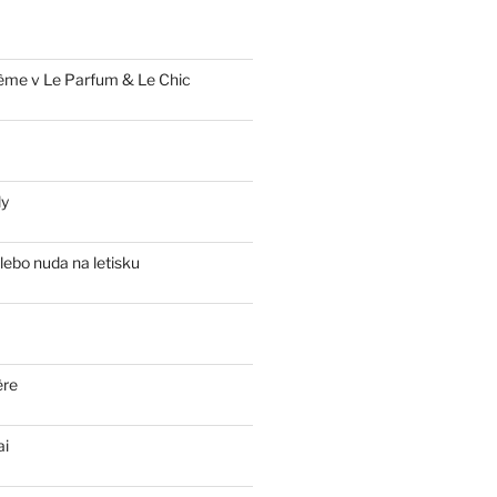
ème v Le Parfum & Le Chic
ly
lebo nuda na letisku
ère
ai