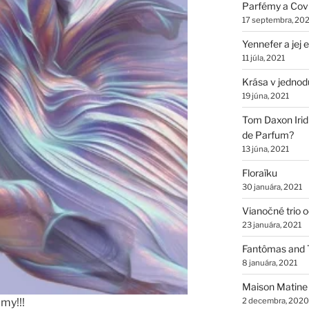
Parfémy a Cov
17 septembra, 202
Yennefer a jej
11 júla, 2021
Krása v jednod
19 júna, 2021
Tom Daxon Iridi
de Parfum?
13 júna, 2021
Floraïku
30 januára, 2021
Vianočné trio 
23 januára, 2021
Fantômas and 
8 januára, 2021
Maison Matine
my!!!
2 decembra, 2020