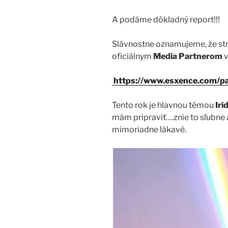
A podáme dôkladný report!!!
Slávnostne oznamujeme, že st
oficiálnym
Media Partnerom
v
https://www.esxence.com/pa
Tento rok je hlavnou témou
Iri
mám pripraviť….znie to sľubne 
mimoriadne lákavé.