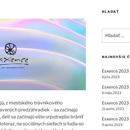
HLADAŤ
Hľadať:
NAJNOVŠIE 
Esxence 2023 
6 júla, 2023
Esxence 2023 2
6 mája, 2023
vajú, z mestského trávnikového
Esxence 2023 1
21 apríla, 2023
ravených predzáhradiek – sa začínajú
 deti sa začínajú ešte urputnejšie brániť
Esxence 2023 –
eraz, na sociálnych sieťach si ľudia so
9 apríla, 2023