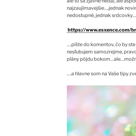
ale to sa zjavne nedá), ale asp
najzaujímavejšie….jednak novin
nedostupné, jednak srdcovky
https://www.esxence.com/br
….píšte do komentov, čo by ste 
nesľubujem samozrejme, pravd
plány pôjdu bokom…ale…mož
….a hlavne som na Vaše tipy zv