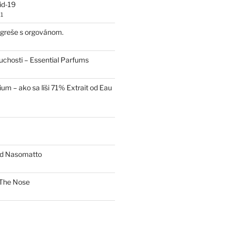
id-19
1
 egreše s orgovánom.
uchosti – Essential Parfums
um – ako sa líši 71% Extrait od Eau
od Nasomatto
The Nose