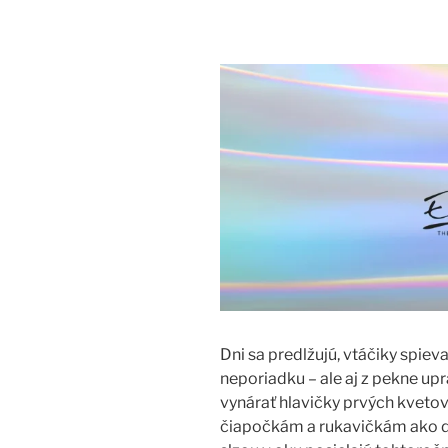
Dni sa predlžujú, vtáčiky spie
neporiadku – ale aj z pekne up
vynárať hlavičky prvých kvetov,
čiapočkám a rukavičkám ako dot