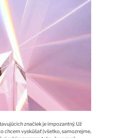
vujúcich značiek je impozantný. Už
 čo chcem vyskúšať (všetko, samozrejme,