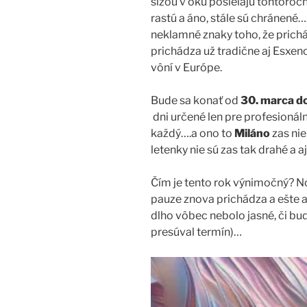
slzou v oku posielajú tohtoročn
rastú a áno, stále sú chránené…
neklamné znaky toho, že prichád
prichádza už tradične aj Esxenc
vôní v Európe.
Bude sa konať od
30. marca do
dni určené len pre profesionáln
každý….a ono to
Miláno
zas nie
letenky nie sú zas tak drahé a 
Čím je tento rok výnimočný? No
pauze znova prichádza a ešte aj
dlho vôbec nebolo jasné, či bu
presúval termín)…