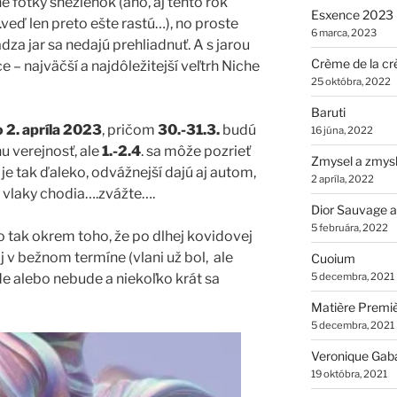
é fotky snežienok (áno, aj tento rok
Esxence 2023
.veď len preto ešte rastú…), no proste
6 marca, 2023
za jar sa nedajú prehliadnuť. A s jarou
Crème de la cr
e – najväčší a najdôležitejší veľtrh Niche
25 októbra, 2022
Baruti
 2. apríla 2023
, pričom
30.-31.3.
budú
16 júna, 2022
u verejnosť, ale
1.-2.4
. sa môže pozrieť
Zmysel a zmys
 je tak ďaleko, odvážnejší dajú aj autom,
2 apríla, 2022
aj vlaky chodia….zvážte….
Dior Sauvage a
5 februára, 2022
 tak okrem toho, že po dlhej kovidovej
 v bežnom termíne (vlani už bol, ale
Cuoium
de alebo nebude a niekoľko krát sa
5 decembra, 2021
Matière Premi
5 decembra, 2021
Veronique Gab
19 októbra, 2021