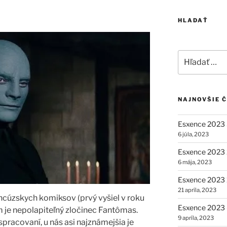
HLADAŤ
Hľadať:
NAJNOVŠIE 
Esxence 2023 
6 júla, 2023
Esxence 2023 2
6 mája, 2023
Esxence 2023 1
21 apríla, 2023
ncúzskych komiksov (prvý vyšiel v roku
Esxence 2023 –
 je nepolapiteľný zločinec Fantômas.
9 apríla, 2023
racovaní, u nás asi najznámejšia je