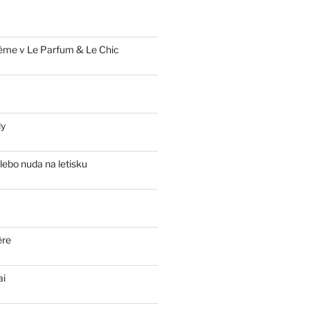
ème v Le Parfum & Le Chic
ly
lebo nuda na letisku
ère
ai