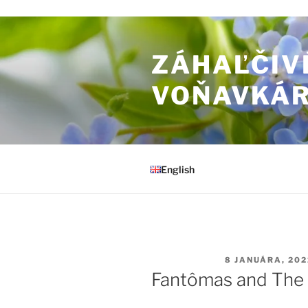
Prejsť na obsah
ZÁHAĽČIV
VOŇAVKÁ
English
PUBLIKOVANÉ
8 JANUÁRA, 202
Fantômas and The