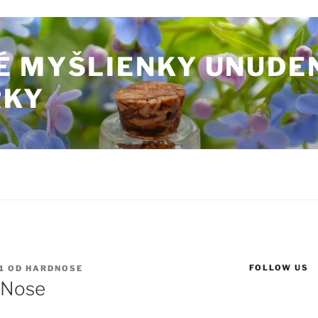
É MYŠLIENKY UNUDE
RKY
FOLLOW US
1
OD
HARDNOSE
 Nose