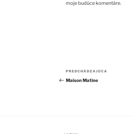
moje budúce komentáre.
N
a
Predchádzajúci článok
PREDCHÁDZAJÚCA
v
Maison Matine
i
g
á
c
i