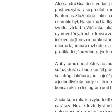
Alessandro Gualtieri, tvoriac
postavu vybral ako predlohu p
Fantomas. Zloženie je – ako ina
nemohlo byť, Flakón má hladk
svetlosivú farbu. Vôňa ako ta
dymové tóny, trochu dreva a zel
iné ovocie (ten sa mne akosi p
mierne tajomná a rozhodne sa m
protikladnejšou vôňou, tým lep
A aby tomu dodal ešte viac zau
súťaž, ktorá sa bude končiť prá
set atráp flakóna a „policajné“
a jednotlivé obchody z nich moh
konca roka na Instagram pod
Začiatkom roka ich vyhodnotí 
na víťaza. No ale dovtedy si m
polnoc aspoň prezeraním rôzny