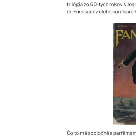
trilógia zo 60-tych rokov s Je
de Funèsom v úlohe komisára P
Čo to má spoločné s parfémam