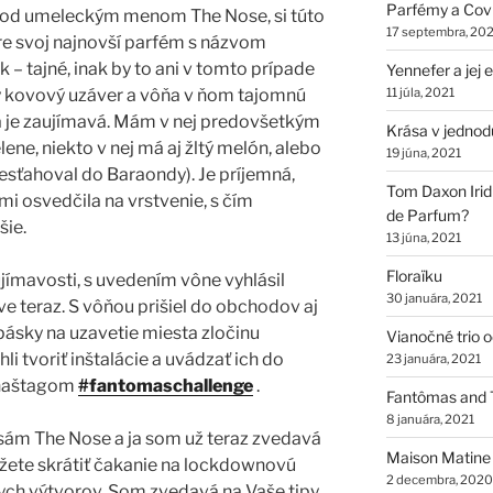
Parfémy a Cov
i pod umeleckým menom The Nose, si túto
17 septembra, 202
re svoj najnovší parfém s názvom
k – tajné, inak by to ani v tomto prípade
Yennefer a jej
ý kovový uzáver a vôňa v ňom tajomnú
11 júla, 2021
ká je zaujímavá. Mám v nej predovšetkým
Krása v jednod
ene, niekto v nej má aj žltý melón, alebo
19 júna, 2021
resťahoval do Baraondy). Je príjemná,
Tom Daxon Iridi
i osvedčila na vrstvenie, s čím
de Parfum?
šie.
13 júna, 2021
Floraïku
jímavosti, s uvedením vône vyhlásil
30 januára, 2021
ve teraz. S vôňou prišiel do obchodov aj
 pásky na uzavetie miesta zločinu
Vianočné trio 
li tvoriť inštalácie a uvádzať ich do
23 januára, 2021
 haštagom
#fantomaschallenge
.
Fantômas and 
8 januára, 2021
sám The Nose a ja som už teraz zvedavá
Maison Matine
ôžete skrátiť čakanie na lockdownovú
2 decembra, 2020
ch výtvorov. Som zvedavá na Vaše tipy