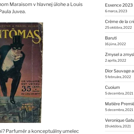
anom Maraisom v hlavnej úlohe a Louis
Esxence 2023
aula Juvea.
6 marca, 2023
Crème de la cr
25 októbra, 2022
Baruti
16 júna, 2022
Zmysel a zmys
2 apríla, 2022
Dior Sauvage a
5 februára, 2022
Cuoium
5 decembra, 2021
Matière Premi
5 decembra, 2021
Veronique Gab
19 októbra, 2021
i? Parfumér a konceptuálny umelec