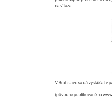
na víťaza!
V Bratislave sa dá vyskúšať v 
(pôvodne publikované na
www.