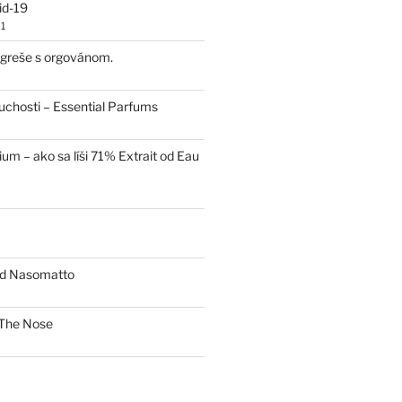
id-19
1
 egreše s orgovánom.
uchosti – Essential Parfums
um – ako sa líši 71% Extrait od Eau
od Nasomatto
The Nose