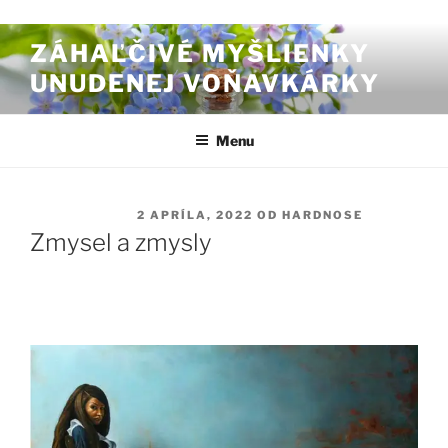
Prejsť na obsah
ZÁHAĽČIVÉ MYŠLIENKY
UNUDENEJ VOŇAVKÁRKY
Menu
PUBLIKOVANÉ
2 APRÍLA, 2022
OD
HARDNOSE
Zmysel a zmysly