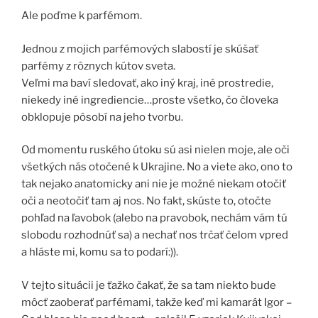
Ale poďme k parfémom.
Jednou z mojich parfémových slabostí je skúšať
parfémy z rôznych kútov sveta.
Veľmi ma baví sledovať, ako iný kraj, iné prostredie,
niekedy iné ingrediencie…proste všetko, čo človeka
obklopuje pôsobí na jeho tvorbu.
Od momentu ruského útoku sú asi nielen moje, ale oči
všetkých nás otočené k Ukrajine. No a viete ako, ono to
tak nejako anatomicky ani nie je možné niekam otočiť
oči a neotočiť tam aj nos. No fakt, skúste to, otočte
pohľad na ľavobok (alebo na pravobok, nechám vám tú
slobodu rozhodnúť sa) a nechať nos trčať čelom vpred
a hláste mi, komu sa to podarí:)).
V tejto situácii je ťažko čakať, že sa tam niekto bude
môcť zaoberať parfémami, takže keď mi kamarát Igor –