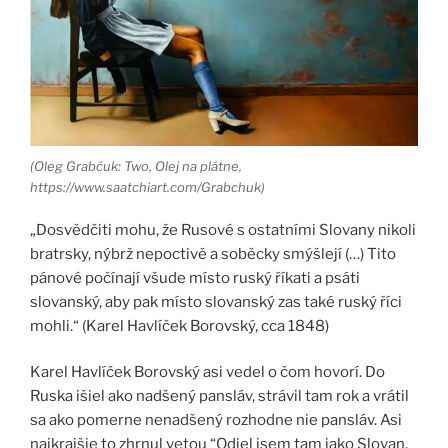
(Oleg Grabčuk: Two, Olej na plátne,
https://www.saatchiart.com/Grabchuk)
„Dosvědčiti mohu, že Rusové s ostatními Slovany nikoli
bratrsky, nýbrž nepoctivě a soběcky smýšlejí (…) Tito
pánové počínají všude místo ruský říkati a psáti
slovanský, aby pak místo slovanský zas také ruský říci
mohli.“ (Karel Havlíček Borovský, cca 1848)
Karel Havlíček Borovský asi vedel o čom hovorí. Do
Ruska išiel ako nadšený pansláv, strávil tam rok a vrátil
sa ako pomerne nenadšený rozhodne nie pansláv. Asi
najkrajšie to zhrnul vetou “Odjel jsem tam jako Slovan,