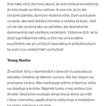
išiel taký silný dymový akord, že som bola presvedčená,
že toto bude na tému vetiver. A ono nie. Je to ale
výrazne pánska, dymovo-kožená vôňa. Dym postupne
vyvanie, ako keď dohára ohnisko a ostáva tá koža…tiež
už nie tak výrazná ako na začiatku, ale dostatočne
dominantná nad všetkým ostatným. Výborne drží. Je to
dosť signifikantná vôňa, určite nie univerzálne
použiteľná, ale pri určitých špeciálnych príležitostiach
by som si ju vedela fakt vychutnať.
Young Hunter
Živočíšne tóny v kombinácii s drevom tu pôsobia zo
začiatku chladne až takmer surovo. Ale ten dojem sa
postupne stráca. Ako nastupuje pižmo a škorica, vôňa
sa otepľuje a krotne. Napriek tomu v nej ostáva čosi
divoké. Skutočne evokuje obraz lovca, ktorý sa vráti
z lesa s korisťou, zapáli oheň a oddychuje a medzitým
sa chata zohrieva a útulnie.