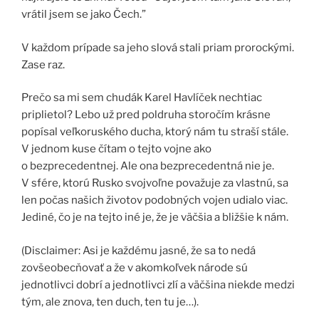
vrátil jsem se jako Čech.”
V každom prípade sa jeho slová stali priam prorockými.
Zase raz.
Prečo sa mi sem chudák Karel Havlíček nechtiac
priplietol? Lebo už pred poldruha storočím krásne
popísal veľkoruského ducha, ktorý nám tu straší stále.
V jednom kuse čítam o tejto vojne ako
o bezprecedentnej. Ale ona bezprecedentná nie je.
V sfére, ktorú Rusko svojvoľne považuje za vlastnú, sa
len počas našich životov podobných vojen udialo viac.
Jediné, čo je na tejto iné je, že je väčšia a bližšie k nám.
(Disclaimer: Asi je každému jasné, že sa to nedá
zovšeobecňovať a že v akomkoľvek národe sú
jednotlivci dobrí a jednotlivci zlí a väčšina niekde medzi
tým, ale znova, ten duch, ten tu je…).