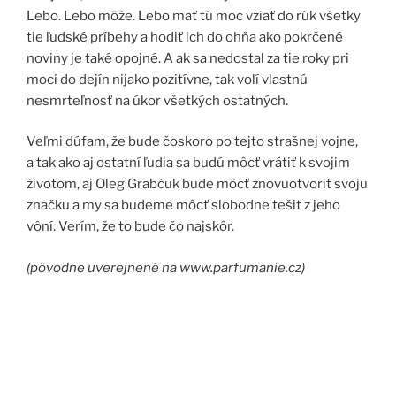
Lebo. Lebo môže. Lebo mať tú moc vziať do rúk všetky
tie ľudské príbehy a hodiť ich do ohňa ako pokrčené
noviny je také opojné. A ak sa nedostal za tie roky pri
moci do dejín nijako pozitívne, tak volí vlastnú
nesmrteľnosť na úkor všetkých ostatných.
Veľmi dúfam, že bude čoskoro po tejto strašnej vojne,
a tak ako aj ostatní ľudia sa budú môcť vrátiť k svojim
životom, aj Oleg Grabčuk bude môcť znovuotvoriť svoju
značku a my sa budeme môcť slobodne tešiť z jeho
vôní. Verím, že to bude čo najskôr.
(pôvodne uverejnené na www.parfumanie.cz)