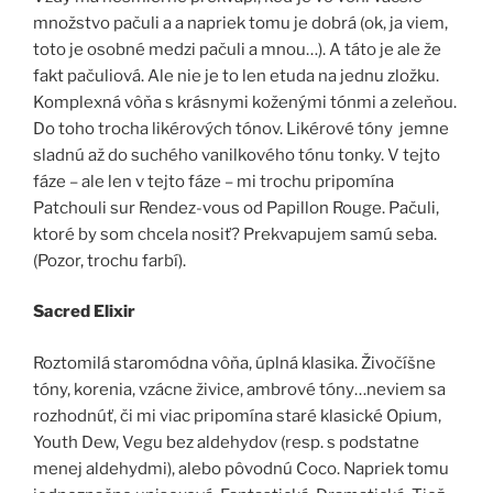
množstvo pačuli a a napriek tomu je dobrá (ok, ja viem,
toto je osobné medzi pačuli a mnou…). A táto je ale že
fakt pačuliová. Ale nie je to len etuda na jednu zložku.
Komplexná vôňa s krásnymi koženými tónmi a zeleňou.
Do toho trocha likérových tónov. Likérové tóny jemne
sladnú až do suchého vanilkového tónu tonky. V tejto
fáze – ale len v tejto fáze – mi trochu pripomína
Patchouli sur Rendez-vous od Papillon Rouge. Pačuli,
ktoré by som chcela nosiť? Prekvapujem samú seba.
(Pozor, trochu farbí).
Sacred Elixir
Roztomilá staromódna vôňa, úplná klasika. Živočíšne
tóny, korenia, vzácne živice, ambrové tóny…neviem sa
rozhodnúť, či mi viac pripomína staré klasické Opium,
Youth Dew, Vegu bez aldehydov (resp. s podstatne
menej aldehydmi), alebo pôvodnú Coco. Napriek tomu