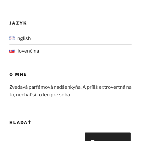
JAZYK
English
Slovenčina
O MNE
Zvedavá parfémová nadšenkyňa. A príliš extrovertná na
to, nechať si to len pre seba.
HLADAŤ
Hľadať: