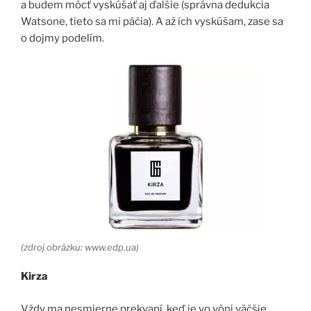
a budem môcť vyskúšať aj ďalšie (správna dedukcia
Watsone, tieto sa mi páčia). A až ich vyskúšam, zase sa
o dojmy podelím.
(zdroj obrázku: www.edp.ua)
Kirza
Vždy ma nesmierne prekvapí, keď je vo vôni väčšie