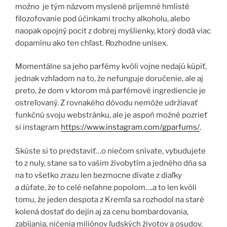
možno je tým názvom myslené príjemné hmlisté
filozofovanie pod účinkami trochy alkoholu, alebo
naopak opojný pocit z dobrej myšlienky, ktorý dodá viac
dopamínu ako ten chľast. Rozhodne unisex.
Momentálne sa jeho parfémy kvôli vojne nedajú kúpiť,
jednak vzhľadom na to, že nefunguje doručenie, ale aj
preto, že dom v ktorom má parfémové ingrediencie je
ostreľovaný. Z rovnakého dôvodu nemôže udržiavať
funkčnú svoju webstránku, ale je aspoň možné pozrieť
si instagram
https://www.instagram.com/gparfums/
.
Skúste si to predstaviť…o niečom snívate, vybudujete
to z nuly, stane sa to vašim živobytím a jedného dňa sa
na to všetko zrazu len bezmocne dívate z diaľky
a dúfate, že to celé neľahne popolom….a to len kvôli
tomu, že jeden despota z Kremľa sa rozhodol na staré
kolená dostať do dejín aj za cenu bombardovania,
zabíjania, ničenia miliónov ľudských životov a osudov.