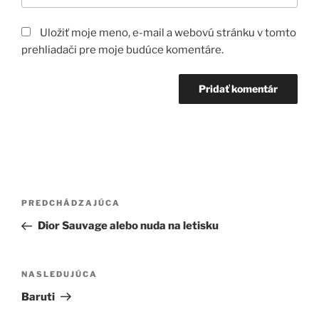
Uložiť moje meno, e-mail a webovú stránku v tomto
prehliadači pre moje budúce komentáre.
N
a
Predchádzajúci článok
PREDCHÁDZAJÚCA
v
i
Dior Sauvage alebo nuda na letisku
g
Ďalší článok
á
NASLEDUJÚCA
c
Baruti
i