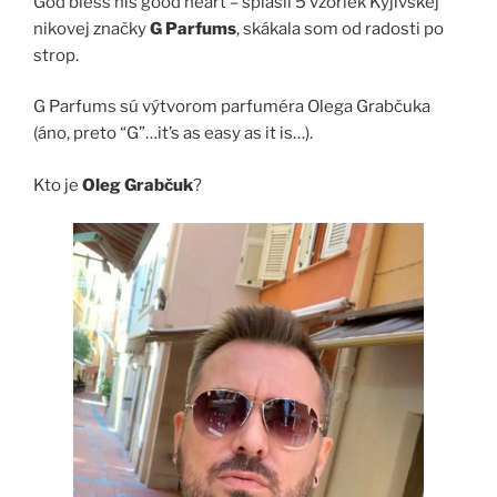
God bless his good heart – splašil 5 vzoriek Kyjivskej
nikovej značky
G Parfums
, skákala som od radosti po
strop.
G Parfums sú výtvorom parfuméra Olega Grabčuka
(áno, preto “G”…it’s as easy as it is…).
Kto je
Oleg Grabčuk
?