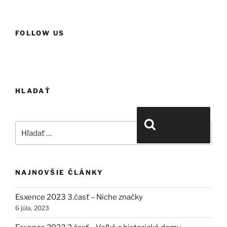
a
v
č
FOLLOW US
l
á
n
k
HLADAŤ
u
Hľadať:
Vyhľadávanie
NAJNOVŠIE ČLÁNKY
Esxence 2023 3.časť – Niche značky
6 júla, 2023