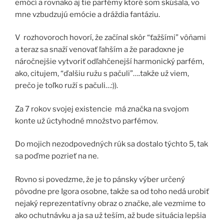
emócí a rovnako aj tie parfémy ktoré som skúšala, vo
mne vzbudzujú emócie a dráždia fantáziu.
V rozhovoroch hovorí, že začínal skôr “ťažšími” vôňami
a teraz sa snaží venovať ľahším a že paradoxne je
náročnejšie vytvoriť odľahčenejší harmonický parfém,
ako, citujem, “ďalšiu ružu s pačuli”….takže už viem,
prečo je toľko ruží s pačuli…:)).
Za 7 rokov svojej existencie má značka na svojom
konte už úctyhodné množstvo parfémov.
Do mojich nezodpovedných rúk sa dostalo týchto 5, tak
sa poďme pozrieť na ne.
Rovno si povedzme, že je to pánsky výber určený
pôvodne pre Igora osobne, takže sa od toho nedá urobiť
nejaký reprezentatívny obraz o značke, ale vezmime to
ako ochutnávku a ja sa už teším, až bude situácia lepšia