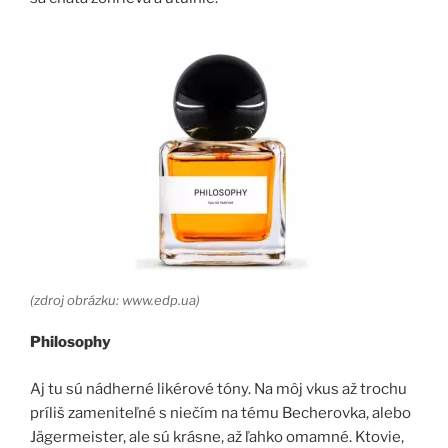
(zdroj obrázku: www.edp.ua)
Philosophy
Aj tu sú nádherné likérové tóny. Na môj vkus až trochu
príliš zameniteľné s niečím na tému Becherovka, alebo
Jägermeister, ale sú krásne, až ľahko omamné. Ktovie,