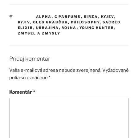
ZNAČKY
ALPHA
,
G PARFUMS
,
KIRZA
,
KYJEV
,
KYJIV
,
OLEG GRABČUK
,
PHILOSOPHY
,
SACRED
ELIXIR
,
UKRAJINA
,
VOJNA
,
YOUNG HUNTER
,
ZMYSEL A ZMYSLY
Pridaj komentár
Vaša e-mailová adresa nebude zverejnená.
Vyžadované
polia sú označené
*
Komentár
*