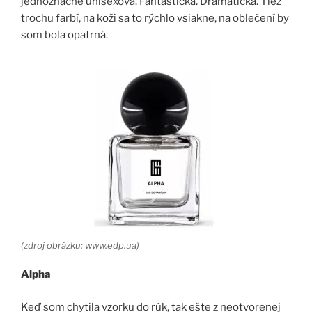
jednoznačne unisexová. Fantastická. Dramatická. Tiež
trochu farbí, na koži sa to rýchlo vsiakne, na oblečení by
som bola opatrná.
(zdroj obrázku: www.edp.ua)
Alpha
Keď som chytila vzorku do rúk, tak ešte z neotvorenej