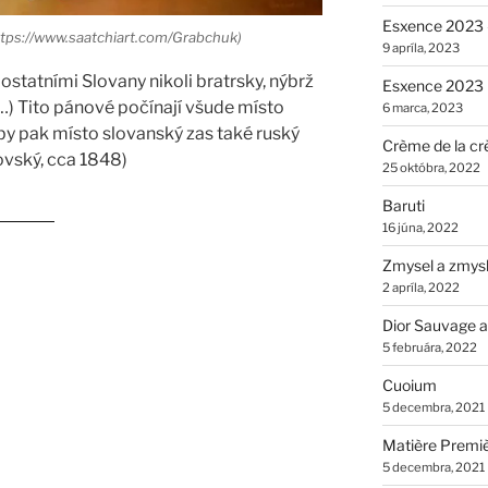
Esxence 2023 –
https://www.saatchiart.com/Grabchuk)
9 apríla, 2023
ostatními Slovany nikoli bratrsky, nýbrž
Esxence 2023
…) Tito pánové počínají všude místo
6 marca, 2023
 aby pak místo slovanský zas také ruský
Crème de la cr
rovský, cca 1848)
25 októbra, 2022
Baruti
zmysly“
16 júna, 2022
Zmysel a zmys
2 apríla, 2022
Dior Sauvage a
5 februára, 2022
Cuoium
5 decembra, 2021
Matière Premi
5 decembra, 2021