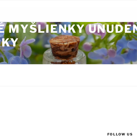
É MYŠLIENKY UNUDE
RKY
FOLLOW US