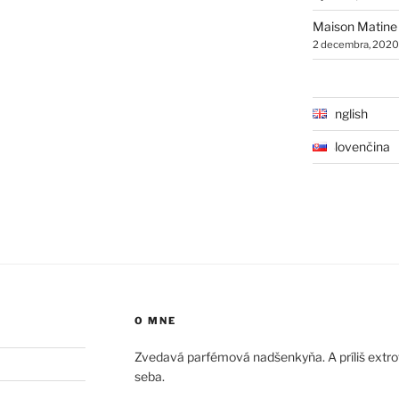
Maison Matine
2 decembra, 2020
English
Slovenčina
O MNE
Zvedavá parfémová nadšenkyňa. A príliš extrove
seba.