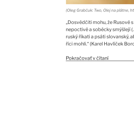
(Oleg Grabčuk: Two, Olej na plátne, 
„Dosvědčiti mohu, že Rusové s 
nepoctivě a soběcky smýšlejí (
ruský říkati a psáti slovanský,
říci mohli.“ (Karel Havlíček Bo
Pokračovať v čítaní
„Zmysel a 