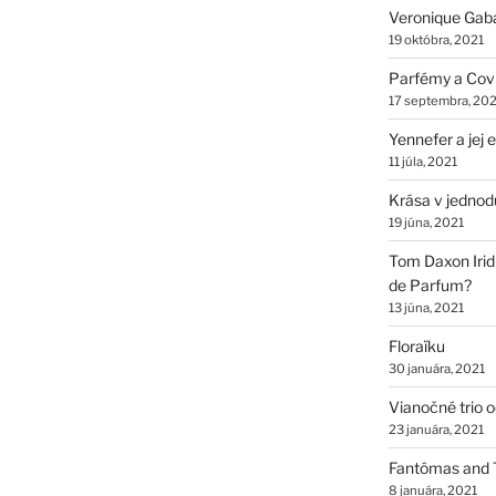
Veronique Gab
19 októbra, 2021
Parfémy a Cov
17 septembra, 202
Yennefer a jej
11 júla, 2021
Krása v jednod
19 júna, 2021
Tom Daxon Iridi
de Parfum?
13 júna, 2021
Floraïku
30 januára, 2021
Vianočné trio 
23 januára, 2021
Fantômas and 
8 januára, 2021