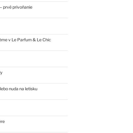
 prvé privoňanie
ème v Le Parfum & Le Chic
ly
lebo nuda na letisku
ère