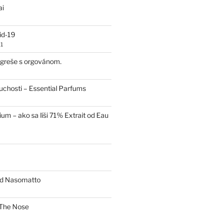
ai
id-19
1
 egreše s orgovánom.
uchosti – Essential Parfums
um – ako sa líši 71% Extrait od Eau
od Nasomatto
The Nose