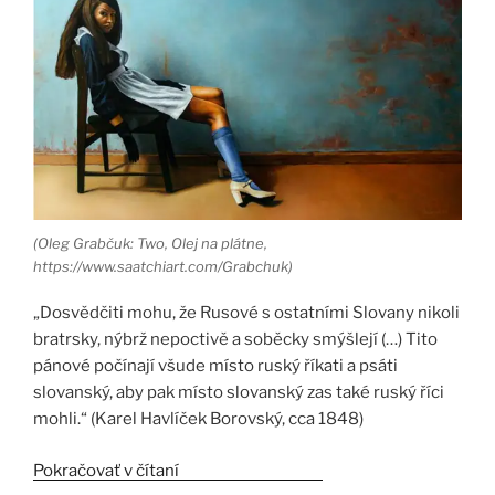
(Oleg Grabčuk: Two, Olej na plátne,
https://www.saatchiart.com/Grabchuk)
„Dosvědčiti mohu, že Rusové s ostatními Slovany nikoli
bratrsky, nýbrž nepoctivě a soběcky smýšlejí (…) Tito
pánové počínají všude místo ruský říkati a psáti
slovanský, aby pak místo slovanský zas také ruský říci
mohli.“ (Karel Havlíček Borovský, cca 1848)
Pokračovať v čítaní
„Zmysel a zmysly“