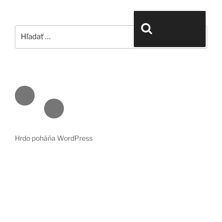
Hľadať:
Vyhľadávanie
Face
book
Emai
l
Hrdo poháňa WordPress