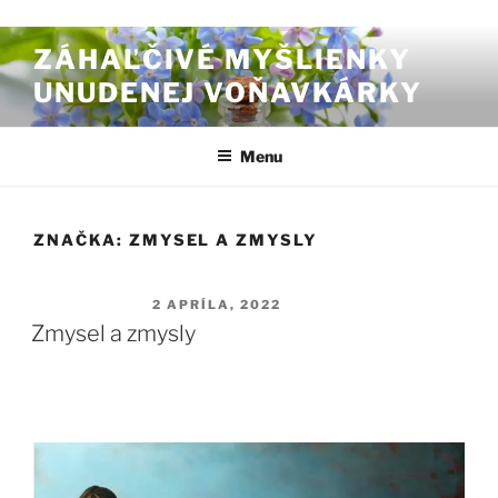
Prejsť na obsah
ZÁHAĽČIVÉ MYŠLIENKY
UNUDENEJ VOŇAVKÁRKY
Menu
ZNAČKA:
ZMYSEL A ZMYSLY
PUBLIKOVANÉ
2 APRÍLA, 2022
Zmysel a zmysly