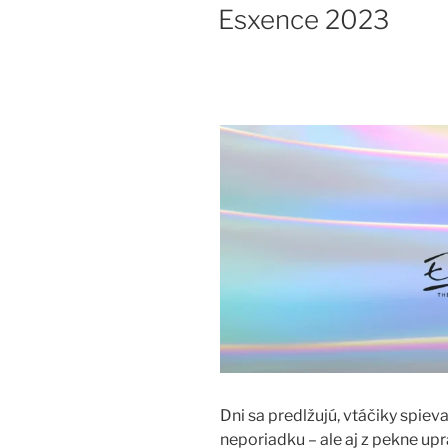
Esxence 2023
Dni sa predlžujú, vtáčiky spie
neporiadku – ale aj z pekne up