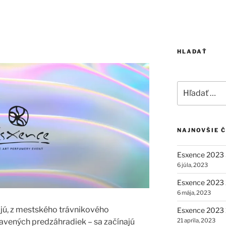
HLADAŤ
Hľadať:
NAJNOVŠIE 
Esxence 2023 
6 júla, 2023
Esxence 2023 2
6 mája, 2023
vajú, z mestského trávnikového
Esxence 2023 1
21 apríla, 2023
ravených predzáhradiek – sa začínajú