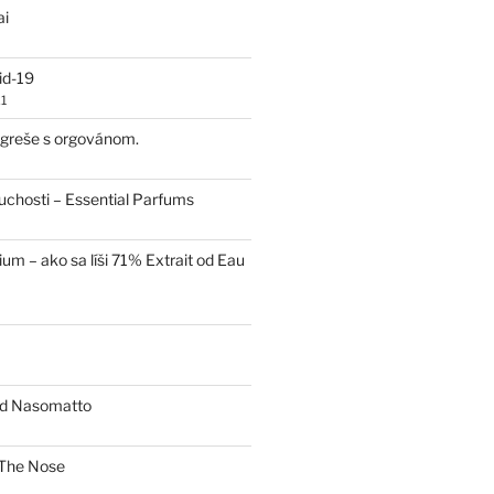
ai
id-19
1
 egreše s orgovánom.
uchosti – Essential Parfums
um – ako sa líši 71% Extrait od Eau
od Nasomatto
The Nose