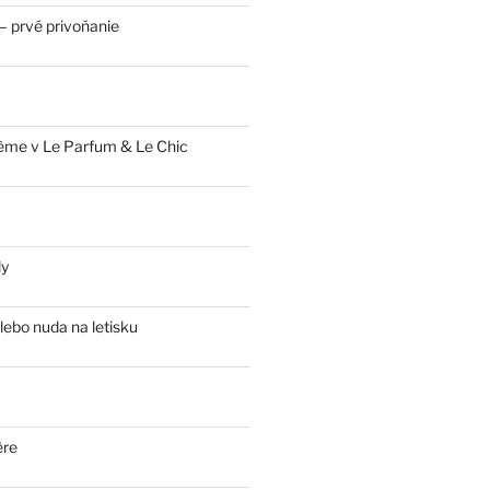
 prvé privoňanie
ème v Le Parfum & Le Chic
ly
lebo nuda na letisku
ère