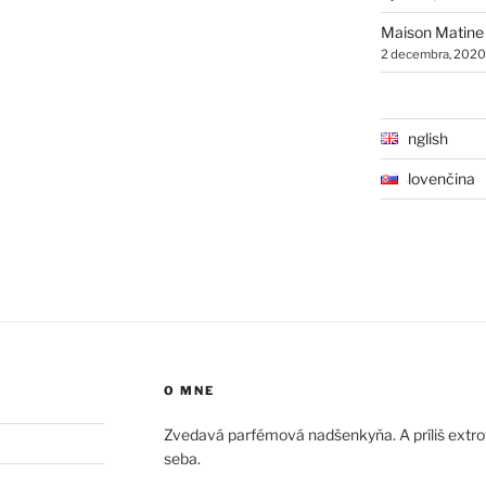
Maison Matine
2 decembra, 2020
English
Slovenčina
O MNE
Zvedavá parfémová nadšenkyňa. A príliš extrove
seba.