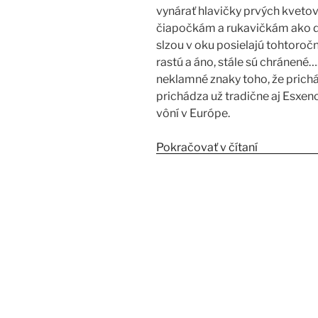
vynárať hlavičky prvých kvetov,
čiapočkám a rukavičkám ako dot
slzou v oku posielajú tohtoročn
rastú a áno, stále sú chránené…
neklamné znaky toho, že prichád
prichádza už tradične aj Esxenc
vôní v Európe.
Pokračovať v čítaní
„Esxence 