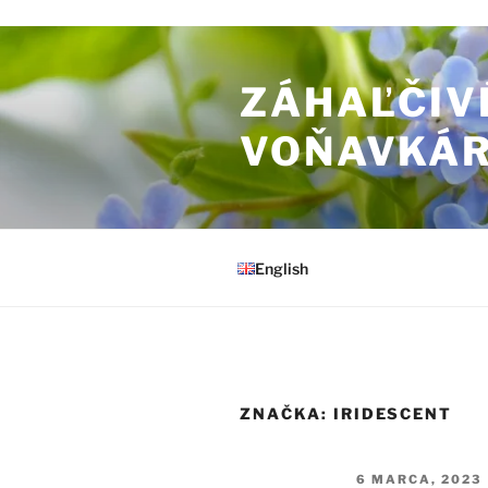
Prejsť na obsah
ZÁHAĽČIV
VOŇAVKÁ
English
ZNAČKA:
IRIDESCENT
PUBLIKOVANÉ
6 MARCA, 2023