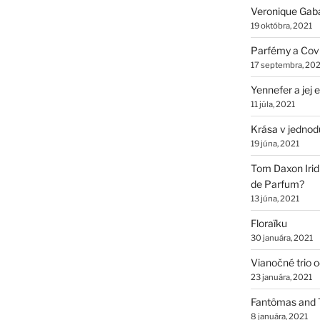
Veronique Gab
19 októbra, 2021
Parfémy a Cov
17 septembra, 202
Yennefer a jej
11 júla, 2021
Krása v jednod
19 júna, 2021
Tom Daxon Iridi
de Parfum?
13 júna, 2021
Floraïku
30 januára, 2021
Vianočné trio 
23 januára, 2021
Fantômas and 
8 januára, 2021