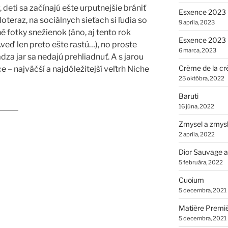
 deti sa začínajú ešte urputnejšie brániť
Esxence 2023 –
eraz, na sociálnych sieťach si ľudia so
9 apríla, 2023
é fotky snežienok (áno, aj tento rok
Esxence 2023
.veď len preto ešte rastú…), no proste
6 marca, 2023
za jar sa nedajú prehliadnuť. A s jarou
Crème de la cr
e – najväčší a najdôležitejší veľtrh Niche
25 októbra, 2022
Baruti
2023“
16 júna, 2022
Zmysel a zmys
2 apríla, 2022
Dior Sauvage a
5 februára, 2022
Cuoium
5 decembra, 2021
Matière Premi
5 decembra, 2021