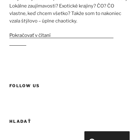
Lokálne zaujímavosti? Exotické krajiny? ČO? ČO
vlastne, keď chcem všetko? Takže som to nakoniec
vzala štýlovo – úplne chaoticky.
Pokračovať v čítaní
„Esxence 2023 1.časť – nové
značky“
FOLLOW US
HLADAŤ
Hľadať: