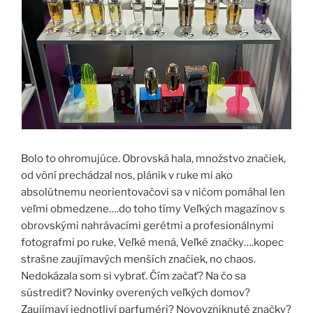
Bolo to ohromujúce. Obrovská hala, množstvo značiek,
od vôní prechádzal nos, plánik v ruke mi ako
absolútnemu neorientovačovi sa v ničom pomáhal len
veľmi obmedzene….do toho tímy Veľkých magazínov s
obrovskými nahrávacími gerétmi a profesionálnymi
fotografmi po ruke, Veľké mená, Veľké značky….kopec
strašne zaujímavých menších značiek, no chaos.
Nedokázala som si vybrať. Čím začať? Na čo sa
sústrediť? Novinky overených veľkých domov?
Zaujímaví jednotliví parfuméri? Novovzniknuté značky?