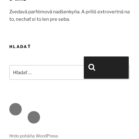
Zvedavá parfémová nadšenkyňa. A príliš extrovertná na
to, nechať si to len pre seba.
HLADAŤ
Hľadať:
Vyhľadávanie
Face
book
Emai
l
Hrdo poháňa WordPress