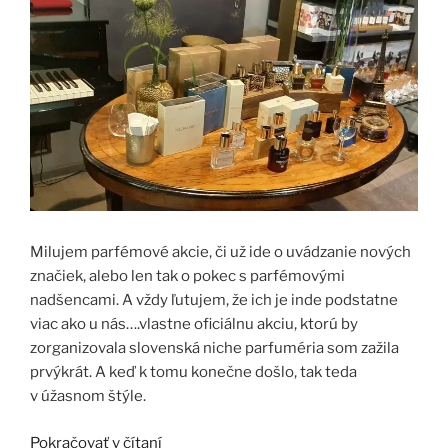
Milujem parfémové akcie, či už ide o uvádzanie nových
značiek, alebo len tak o pokec s parfémovými
nadšencami. A vždy ľutujem, že ich je inde podstatne
viac ako u nás….vlastne oficiálnu akciu, ktorú by
zorganizovala slovenská niche parfuméria som zažila
prvýkrát. A keď k tomu konečne došlo, tak teda
v úžasnom štýle.
Pokračovať v čítaní
„Crème de la crème v Le Parfum &