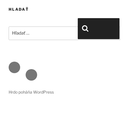
HLADAŤ
Hľadať:
Vyhľadávanie
Face
book
Emai
l
Hrdo poháňa WordPress