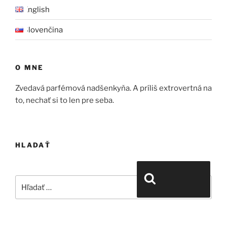
English
Slovenčina
O MNE
Zvedavá parfémová nadšenkyňa. A príliš extrovertná na
to, nechať si to len pre seba.
HLADAŤ
Hľadať:
Vyhľadávanie