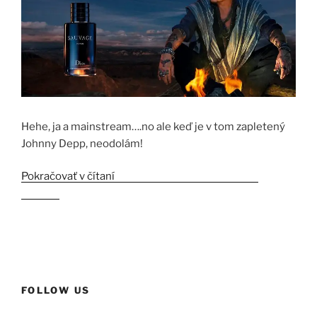
Hehe, ja a mainstream….no ale keď je v tom zapletený
Johnny Depp, neodolám!
Pokračovať v čítaní
„Dior Sauvage alebo nuda na
letisku“
FOLLOW US