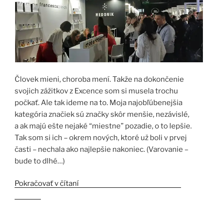
Človek mieni, choroba mení. Takže na dokončenie
svojich zážitkov z Excence som si musela trochu
počkať. Ale tak ideme na to. Moja najobľúbenejšia
kategória značiek sú značky skôr menšie, nezávislé,
a ak majú ešte nejaké “miestne” pozadie, o to lepšie.
Tak som si ich – okrem nových, ktoré už boli v prvej
časti – nechala ako najlepšie nakoniec. (Varovanie –
bude to dlhé…)
Pokračovať v čítaní
„Esxence 2023 3.časť – Niche
značky“