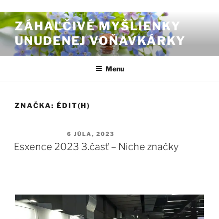
Prejsť na obsah
ZÁHAĽČIVÉ MYŠLIENKY
UNUDENEJ VOŇAVKÁRKY
Menu
ZNAČKA:
ÉDIT(H)
PUBLIKOVANÉ
6 JÚLA, 2023
Esxence 2023 3.časť – Niche značky