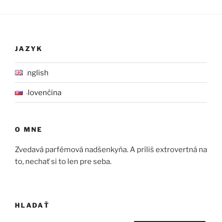
JAZYK
English
Slovenčina
O MNE
Zvedavá parfémová nadšenkyňa. A príliš extrovertná na
to, nechať si to len pre seba.
HLADAŤ