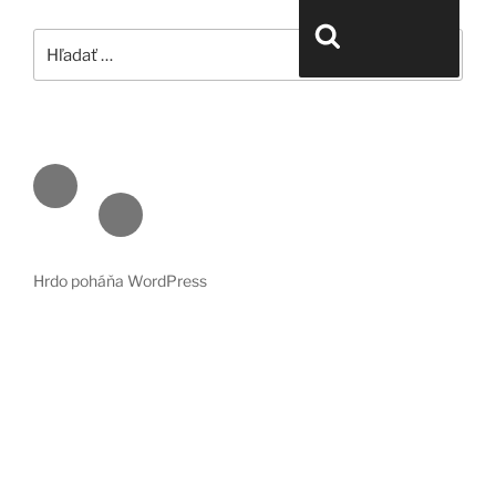
Hľadať:
Vyhľadávanie
Face
book
Emai
l
Hrdo poháňa WordPress