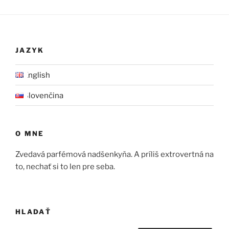
JAZYK
English
Slovenčina
O MNE
Zvedavá parfémová nadšenkyňa. A príliš extrovertná na
to, nechať si to len pre seba.
HLADAŤ