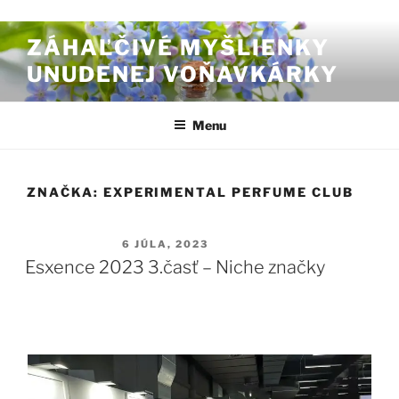
Prejsť na obsah
ZÁHAĽČIVÉ MYŠLIENKY
UNUDENEJ VOŇAVKÁRKY
Menu
ZNAČKA:
EXPERIMENTAL PERFUME CLUB
PUBLIKOVANÉ
6 JÚLA, 2023
Esxence 2023 3.časť – Niche značky