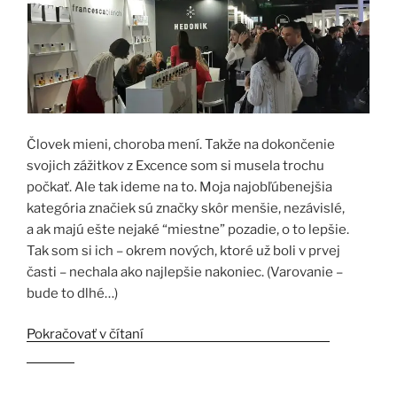
Človek mieni, choroba mení. Takže na dokončenie
svojich zážitkov z Excence som si musela trochu
počkať. Ale tak ideme na to. Moja najobľúbenejšia
kategória značiek sú značky skôr menšie, nezávislé,
a ak majú ešte nejaké “miestne” pozadie, o to lepšie.
Tak som si ich – okrem nových, ktoré už boli v prvej
časti – nechala ako najlepšie nakoniec. (Varovanie –
bude to dlhé…)
Pokračovať v čítaní
„Esxence 2023 3.časť – Niche
značky“