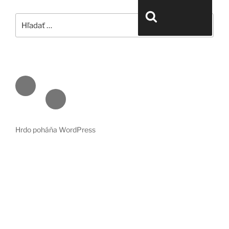
Hľadať:
Vyhľadávanie
Face
book
Emai
l
Hrdo poháňa WordPress