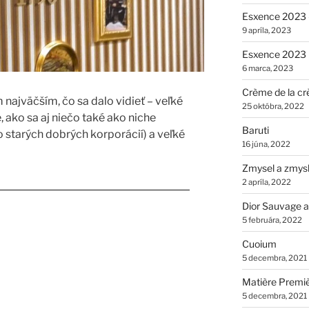
Esxence 2023 –
9 apríla, 2023
Esxence 2023
6 marca, 2023
Crème de la cr
ajväčším, čo sa dalo vidieť – veľké
25 októbra, 2022
ako sa aj niečo také ako niche
Baruti
 starých dobrých korporácií) a veľké
16 júna, 2022
Zmysel a zmys
2 apríla, 2022
23 2.časť – Veľké a historické domy“
Dior Sauvage a
5 februára, 2022
Cuoium
5 decembra, 2021
Matière Premi
5 decembra, 2021