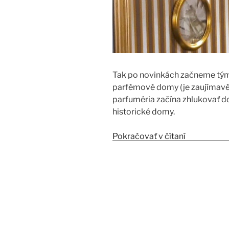
Tak po novinkách začneme tým n
parfémové domy (je zaujímavé, 
parfuméria začína zhlukovať do
historické domy.
Pokračovať v čítaní
„Esxence 20