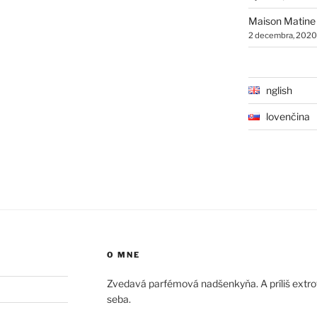
Maison Matine
2 decembra, 2020
English
Slovenčina
O MNE
Zvedavá parfémová nadšenkyňa. A príliš extrove
seba.