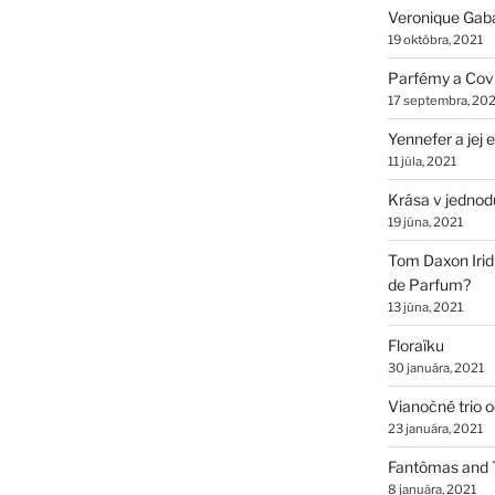
Veronique Gab
19 októbra, 2021
Parfémy a Cov
17 septembra, 202
Yennefer a jej
11 júla, 2021
Krása v jednod
19 júna, 2021
Tom Daxon Iridi
de Parfum?
13 júna, 2021
Floraïku
30 januára, 2021
Vianočné trio 
23 januára, 2021
Fantômas and 
8 januára, 2021