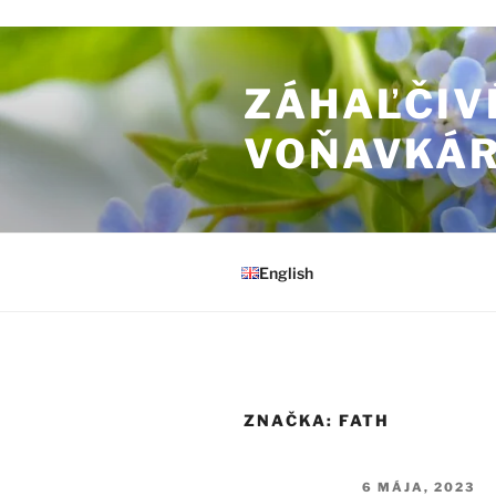
Prejsť na obsah
ZÁHAĽČIV
VOŇAVKÁ
English
ZNAČKA:
FATH
PUBLIKOVANÉ
6 MÁJA, 2023