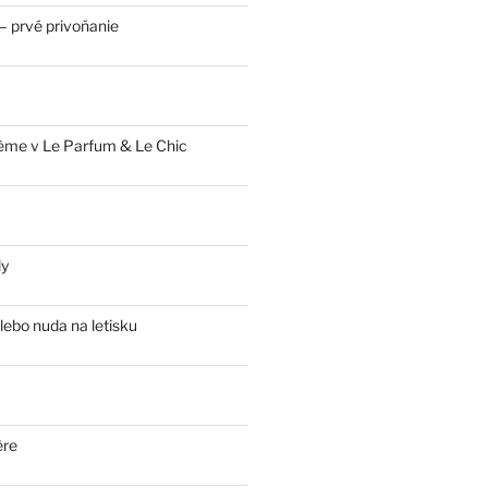
 prvé privoňanie
ème v Le Parfum & Le Chic
ly
lebo nuda na letisku
ère