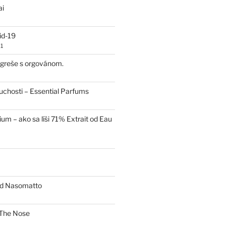
ai
id-19
1
 egreše s orgovánom.
uchosti – Essential Parfums
um – ako sa líši 71% Extrait od Eau
od Nasomatto
The Nose