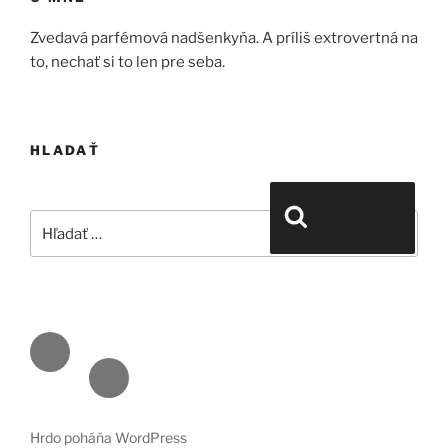
Zvedavá parfémová nadšenkyňa. A príliš extrovertná na
to, nechať si to len pre seba.
HLADAŤ
Hľadať:
Vyhľadávanie
Face
book
Emai
l
Hrdo poháňa WordPress