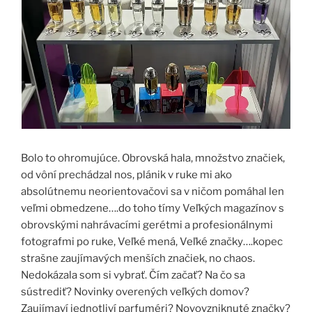
Bolo to ohromujúce. Obrovská hala, množstvo značiek,
od vôní prechádzal nos, plánik v ruke mi ako
absolútnemu neorientovačovi sa v ničom pomáhal len
veľmi obmedzene….do toho tímy Veľkých magazínov s
obrovskými nahrávacími gerétmi a profesionálnymi
fotografmi po ruke, Veľké mená, Veľké značky….kopec
strašne zaujímavých menších značiek, no chaos.
Nedokázala som si vybrať. Čím začať? Na čo sa
sústrediť? Novinky overených veľkých domov?
Zaujímaví jednotliví parfuméri? Novovzniknuté značky?