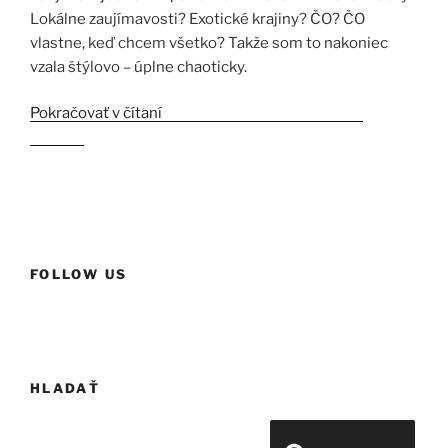
Lokálne zaujímavosti? Exotické krajiny? ČO? ČO
vlastne, keď chcem všetko? Takže som to nakoniec
vzala štýlovo – úplne chaoticky.
Pokračovať v čítaní
„Esxence 2023 1.časť – nové
značky“
FOLLOW US
HLADAŤ
Hľadať: