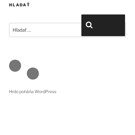
HLADAŤ
Hľadať:
Vyhľadávanie
Face
book
Emai
l
Hrdo poháňa WordPress