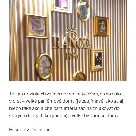
Tak po novinkách začneme tým najväčším, čo sa dalo
vidieť – veľké parfémové domy (je zaujímavé, ako sa aj
niečo také ako niche parfuméria začína zhlukovať do
starých dobrých korporácií) a veľké historické domy.
Pokračovať v čítaní
„Esxence 2023 2.časť – Veľké a