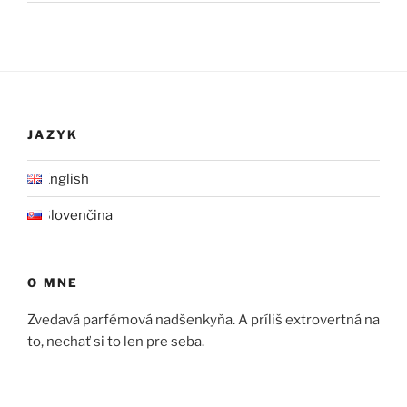
JAZYK
English
Slovenčina
O MNE
Zvedavá parfémová nadšenkyňa. A príliš extrovertná na
to, nechať si to len pre seba.