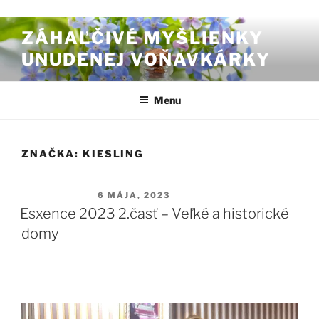
Prejsť na obsah
ZÁHAĽČIVÉ MYŠLIENKY
UNUDENEJ VOŇAVKÁRKY
Menu
ZNAČKA:
KIESLING
PUBLIKOVANÉ
6 MÁJA, 2023
Esxence 2023 2.časť – Veľké a historické
domy