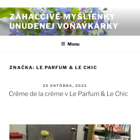
Prejsť na obsah
ZÁHAĽČIVÉ MYŠLIENKY
UNUDENEJ VOŇAVKÁRKY
Menu
ZNAČKA:
LE PARFUM & LE CHIC
PUBLIKOVANÉ
25 OKTÓBRA, 2022
Crème de la crème v Le Parfum & Le Chic