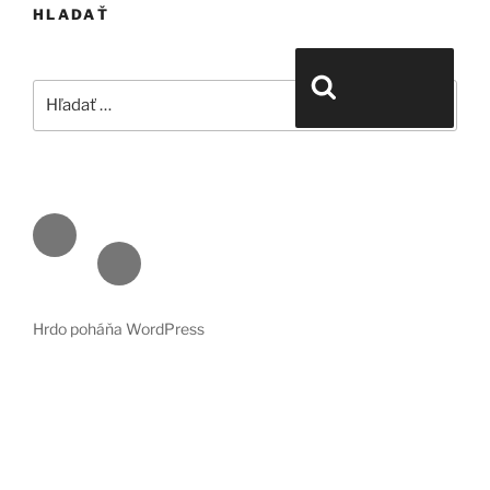
HLADAŤ
Hľadať:
Vyhľadávanie
Face
book
Emai
l
Hrdo poháňa WordPress