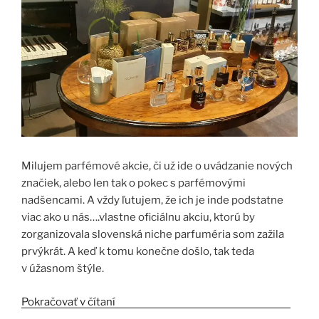
Milujem parfémové akcie, či už ide o uvádzanie nových
značiek, alebo len tak o pokec s parfémovými
nadšencami. A vždy ľutujem, že ich je inde podstatne
viac ako u nás….vlastne oficiálnu akciu, ktorú by
zorganizovala slovenská niche parfuméria som zažila
prvýkrát. A keď k tomu konečne došlo, tak teda
v úžasnom štýle.
Pokračovať v čítaní
„Crème de la crème v Le Parfum &
Le Chic“