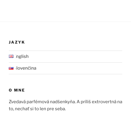
JAZYK
English
Slovenčina
O MNE
Zvedavá parfémová nadšenkyňa. A príliš extrovertná na
to, nechať si to len pre seba.