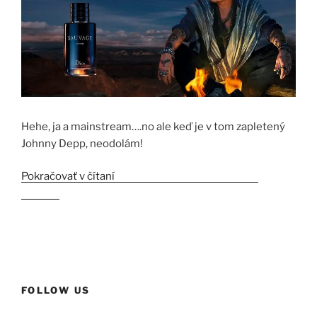
Hehe, ja a mainstream….no ale keď je v tom zapletený
Johnny Depp, neodolám!
Pokračovať v čítaní
„Dior Sauvage alebo nuda na
letisku“
FOLLOW US