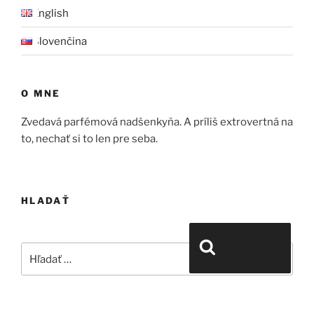
English
Slovenčina
O MNE
Zvedavá parfémová nadšenkyňa. A príliš extrovertná na
to, nechať si to len pre seba.
HLADAŤ
Hľadať:
Vyhľadávanie