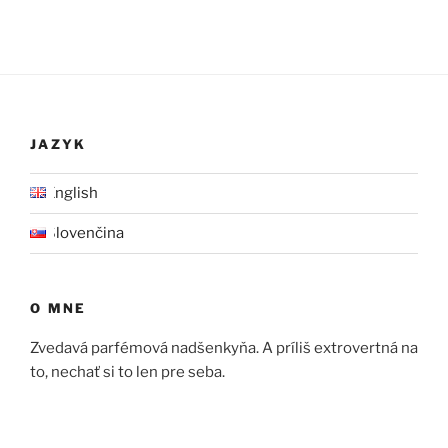
JAZYK
English
Slovenčina
O MNE
Zvedavá parfémová nadšenkyňa. A príliš extrovertná na
to, nechať si to len pre seba.