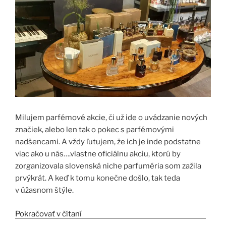
Milujem parfémové akcie, či už ide o uvádzanie nových
značiek, alebo len tak o pokec s parfémovými
nadšencami. A vždy ľutujem, že ich je inde podstatne
viac ako u nás….vlastne oficiálnu akciu, ktorú by
zorganizovala slovenská niche parfuméria som zažila
prvýkrát. A keď k tomu konečne došlo, tak teda
v úžasnom štýle.
Pokračovať v čítaní
„Crème de la crème v Le Parfum &
Le Chic“