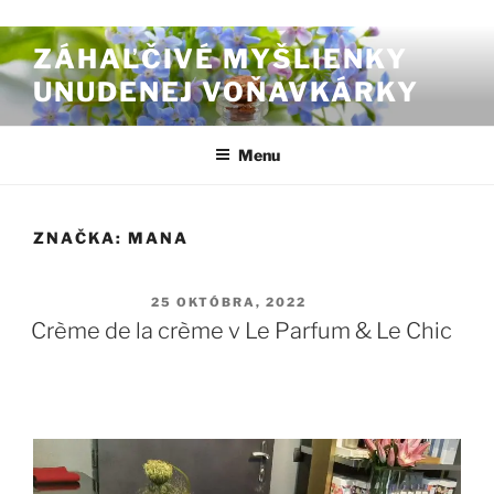
Prejsť na obsah
ZÁHAĽČIVÉ MYŠLIENKY
UNUDENEJ VOŇAVKÁRKY
Menu
ZNAČKA:
MANA
PUBLIKOVANÉ
25 OKTÓBRA, 2022
Crème de la crème v Le Parfum & Le Chic