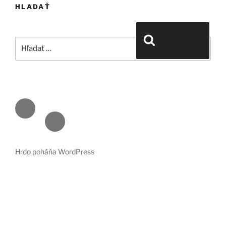
HLADAŤ
Hľadať:
Vyhľadávanie
Face
book
Emai
l
Hrdo poháňa WordPress