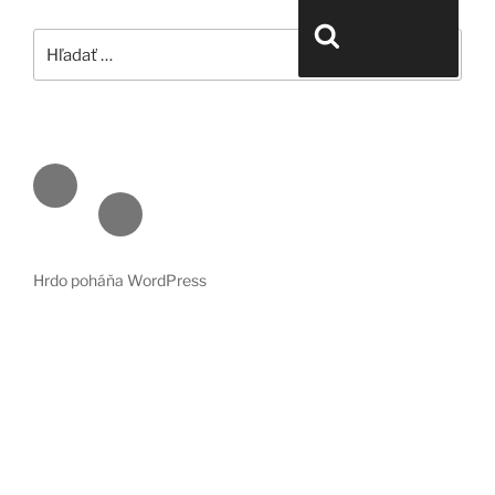
Hľadať:
Vyhľadávanie
Face
book
Emai
l
Hrdo poháňa WordPress