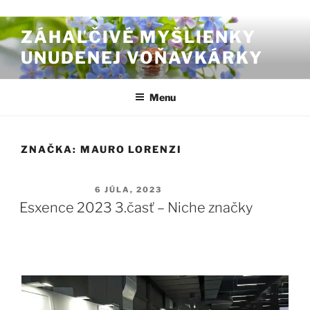
Prejsť na obsah
ZÁHAĽČIVÉ MYŠLIENKY
UNUDENEJ VOŇAVKÁRKY
Menu
ZNAČKA:
MAURO LORENZI
PUBLIKOVANÉ
6 JÚLA, 2023
Esxence 2023 3.časť – Niche značky