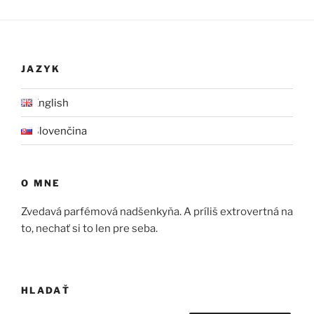
JAZYK
English
Slovenčina
O MNE
Zvedavá parfémová nadšenkyňa. A príliš extrovertná na
to, nechať si to len pre seba.
HLADAŤ