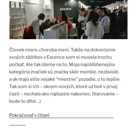
Človek mieni, choroba mení. Takže na dokončenie
svojich zážitkov z Excence som si musela trochu
počkať. Ale tak ideme na to. Moja najobľúbenejšia
kategória značiek sú značky skôr menšie, nezávislé,
a ak majú ešte nejaké “miestne” pozadie, o to lepšie.
Tak som si ich – okrem nových, ktoré už boli v prvej
časti – nechala ako najlepšie nakoniec. (Varovanie –
bude to dlhé…)
Pokračovať v čítaní
„Esxence 2023 3.časť – Niche
značky“