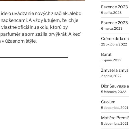
Esxence 2023 –
 ide o uvádzanie nových značiek, alebo
9 apríla, 2023
nadšencami. A vždy ľutujem, že ich je
Esxence 2023
vlastne oficiálnu akciu, ktorú by
6 marca, 2023
parfuméria som zažila prvýkrát. A keď
Crème de la cr
 v úžasnom štýle.
25 októbra, 2022
Baruti
la crème v Le Parfum & Le Chic“
16 júna, 2022
Zmysel a zmys
2 apríla, 2022
Dior Sauvage a
5 februára, 2022
Cuoium
5 decembra, 2021
Matière Premi
5 decembra, 2021