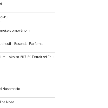
ai
id-19
1
 egreše s orgovánom.
uchosti – Essential Parfums
um – ako sa líši 71% Extrait od Eau
od Nasomatto
The Nose