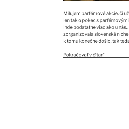
Milujem parfémové akcie, či už
len tak o pokec s parfémovými 
inde podstatne viac ako u nás….
zorganizovala slovenská niche 
k tomu konečne došlo, tak teda
Pokračovať v čítaní
„Crème de 