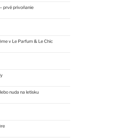
 prvé privoňanie
ème v Le Parfum & Le Chic
ly
lebo nuda na letisku
ère