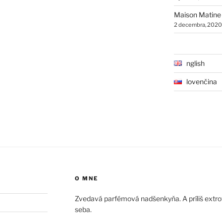
Maison Matine
2 decembra, 2020
English
Slovenčina
O MNE
Zvedavá parfémová nadšenkyňa. A príliš extrove
seba.