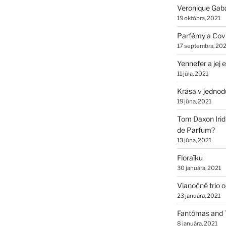
Veronique Gab
19 októbra, 2021
Parfémy a Cov
17 septembra, 202
Yennefer a jej
11 júla, 2021
Krása v jednod
19 júna, 2021
Tom Daxon Iridi
de Parfum?
13 júna, 2021
Floraïku
30 januára, 2021
Vianočné trio 
23 januára, 2021
Fantômas and 
8 januára, 2021