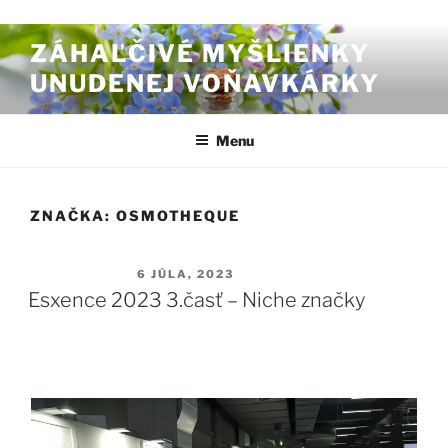
Prejsť na obsah
ZÁHAĽČIVÉ MYŠLIENKY
UNUDENEJ VOŇAVKÁRKY
Menu
ZNAČKA:
OSMOTHEQUE
PUBLIKOVANÉ
6 JÚLA, 2023
Esxence 2023 3.časť – Niche značky