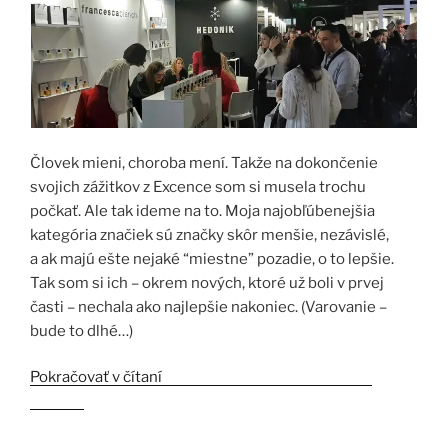
Človek mieni, choroba mení. Takže na dokončenie
svojich zážitkov z Excence som si musela trochu
počkať. Ale tak ideme na to. Moja najobľúbenejšia
kategória značiek sú značky skôr menšie, nezávislé,
a ak majú ešte nejaké “miestne” pozadie, o to lepšie.
Tak som si ich – okrem nových, ktoré už boli v prvej
časti – nechala ako najlepšie nakoniec. (Varovanie –
bude to dlhé…)
Pokračovať v čítaní
„Esxence 2023 3.časť – Niche
značky“