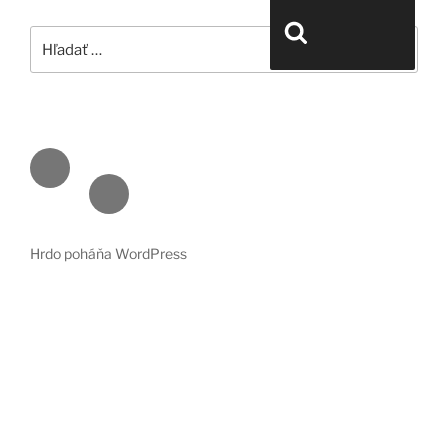
Hľadať:
Vyhľadávanie
Face
book
Emai
l
Hrdo poháňa WordPress