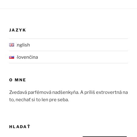
JAZYK
English
Slovenčina
O MNE
Zvedavá parfémová nadšenkyňa. A príliš extrovertná na
to, nechať si to len pre seba.
HLADAŤ