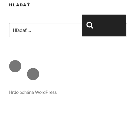
HLADAŤ
Hľadať:
Vyhľadávanie
Face
book
Emai
l
Hrdo poháňa WordPress