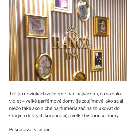
Tak po novinkách začneme tým najväčším, čo sa dalo
vidieť – veľké parfémové domy (je zaujímavé, ako sa aj
niečo také ako niche parfuméria začína zhlukovať do
starých dobrých korporácií) a veľké historické domy.
Pokračovať v čítaní
„Esxence 2023 2.časť – Veľké a