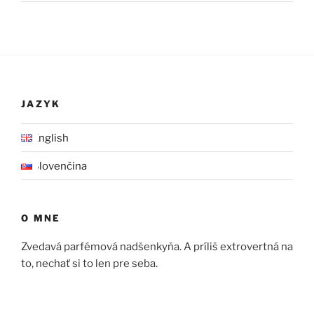
JAZYK
English
Slovenčina
O MNE
Zvedavá parfémová nadšenkyňa. A príliš extrovertná na
to, nechať si to len pre seba.