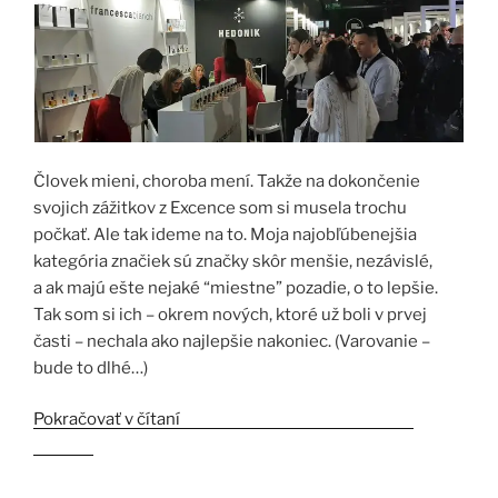
Človek mieni, choroba mení. Takže na dokončenie
svojich zážitkov z Excence som si musela trochu
počkať. Ale tak ideme na to. Moja najobľúbenejšia
kategória značiek sú značky skôr menšie, nezávislé,
a ak majú ešte nejaké “miestne” pozadie, o to lepšie.
Tak som si ich – okrem nových, ktoré už boli v prvej
časti – nechala ako najlepšie nakoniec. (Varovanie –
bude to dlhé…)
Pokračovať v čítaní
„Esxence 2023 3.časť – Niche
značky“