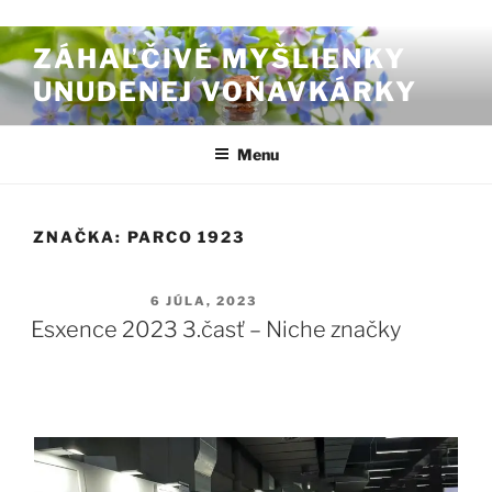
Prejsť na obsah
ZÁHAĽČIVÉ MYŠLIENKY
UNUDENEJ VOŇAVKÁRKY
Menu
ZNAČKA:
PARCO 1923
PUBLIKOVANÉ
6 JÚLA, 2023
Esxence 2023 3.časť – Niche značky