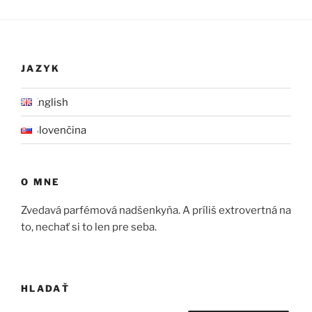
JAZYK
English
Slovenčina
O MNE
Zvedavá parfémová nadšenkyňa. A príliš extrovertná na
to, nechať si to len pre seba.
HLADAŤ