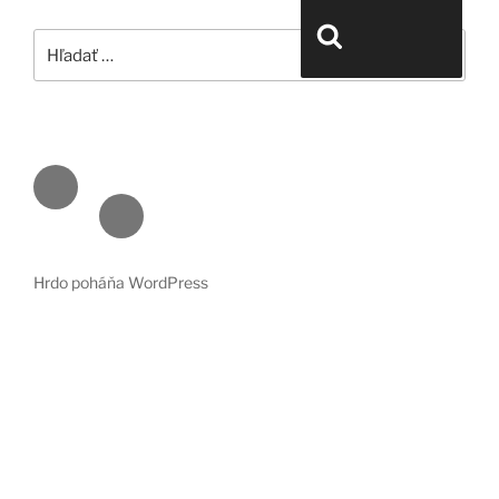
Hľadať:
Vyhľadávanie
Face
book
Emai
l
Hrdo poháňa WordPress