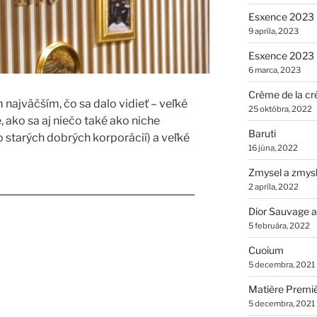
Esxence 2023 –
9 apríla, 2023
Esxence 2023
6 marca, 2023
Crème de la cr
ajväčším, čo sa dalo vidieť – veľké
25 októbra, 2022
ako sa aj niečo také ako niche
Baruti
 starých dobrých korporácií) a veľké
16 júna, 2022
Zmysel a zmys
2 apríla, 2022
23 2.časť – Veľké a historické domy“
Dior Sauvage a
5 februára, 2022
Cuoium
5 decembra, 2021
Matière Premi
5 decembra, 2021