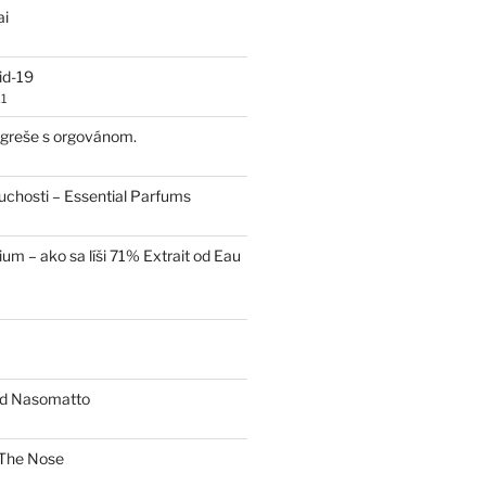
ai
id-19
1
 egreše s orgovánom.
uchosti – Essential Parfums
um – ako sa líši 71% Extrait od Eau
od Nasomatto
The Nose