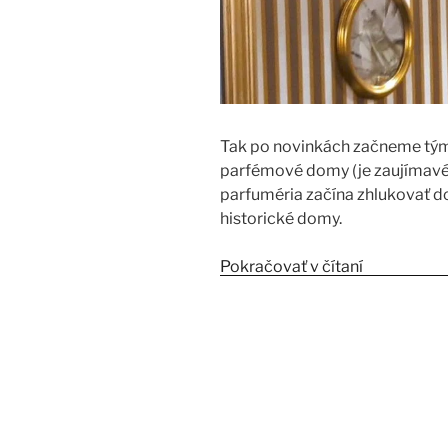
Tak po novinkách začneme tým n
parfémové domy (je zaujímavé, 
parfuméria začína zhlukovať do
historické domy.
Pokračovať v čítaní
„Esxence 20