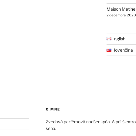
Maison Matine
2 decembra, 2020
English
Slovenčina
O MNE
Zvedavá parfémová nadšenkyňa. A príliš extrove
seba.