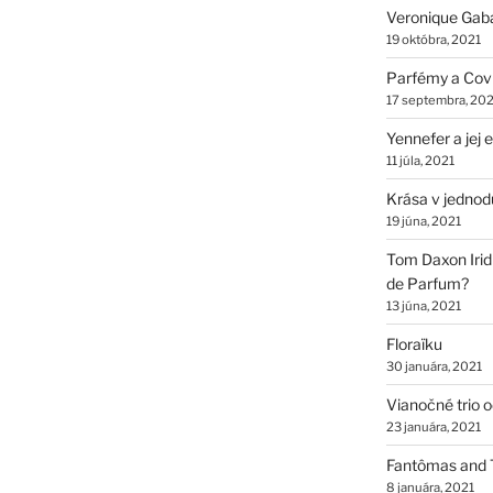
Veronique Gab
19 októbra, 2021
Parfémy a Cov
17 septembra, 202
Yennefer a jej
11 júla, 2021
Krása v jednod
19 júna, 2021
Tom Daxon Iridi
de Parfum?
13 júna, 2021
Floraïku
30 januára, 2021
Vianočné trio 
23 januára, 2021
Fantômas and 
8 januára, 2021