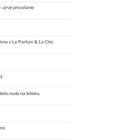
 prvé privoňanie
ème v Le Parfum & Le Chic
ly
lebo nuda na letisku
ère