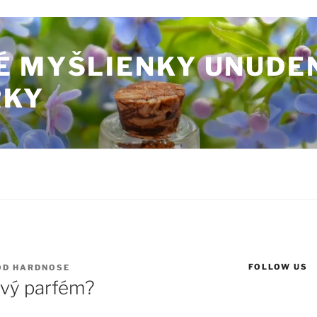
É MYŠLIENKY UNUDE
RKY
FOLLOW US
OD
HARDNOSE
ravý parfém?