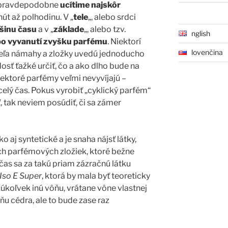
é pravdepodobne
ucítime najskôr
út až polhodinu. V „
tele
„, alebo srdci
čšinu času
a v „
základe
„, alebo tzv.
English
po vyvanutí zvyšku parfému
. Niektorí
Slovenčina
veľa námahy a zložky uvedú jednoducho
dosť ťažké určiť, čo a ako dlho bude na
niektoré parfémy veľmi nevyvíjajú –
celý čas. Pokus vyrobiť „cyklický parfém“
tak neviem posúdiť, či sa zámer
o aj syntetické a je snaha nájsť látky,
ch parfémových zložiek, ktoré bežne
čas sa za takú priam zázračnú látku
Iso E Super
, ktorá by mala byť teoreticky
akúkoľvek inú vôňu, vrátane vône vlastnej
ôňu cédra, ale to bude zase raz