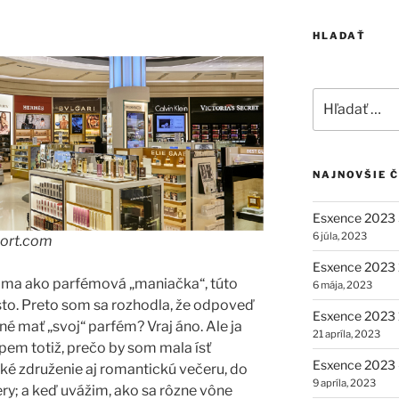
HLADAŤ
Hľadať:
NAJNOVŠIE 
Esxence 2023 
6 júla, 2023
port.com
Esxence 2023 2
áma ako parfémová „maniačka“, túto
6 mája, 2023
o. Preto som sa rozhodla, že odpoveď
Esxence 2023 1
é mať „svoj“ parfém? Vraj áno. Ale ja
21 apríla, 2023
pem totiž, prečo by som mala ísť
Esxence 2023 –
é združenie aj romantickú večeru, do
9 apríla, 2023
ery; a keď uvážim, ako sa rôzne vône