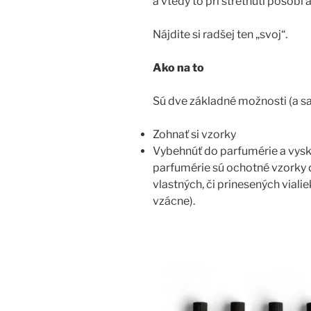
a vtedy to pri stretnutí pôsobí 
Nájdite si radšej ten „svoj“.
Ako na to
Sú dve základné možnosti (a s
Zohnať si vzorky
Vybehnúť do parfumérie a vysk
parfumérie sú ochotné vzorky da
vlastných, či prinesených viali
vzácne).