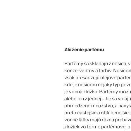
Zloženie parfému
Parfémy sa skladajú z nosiča, 
konzervantov a farbív. Nosičom 
však presadzujú olejové parfém
kde je nosičom nejaký typ pevn
je vonná zložka. Parfémy môžu 
alebo len z jednej – tie sa volajú
obmedzené množstvo, a navyše
preto častejšie a obľúbenejšie
vonné látky majú rôznu prchavo
zložiek vo forme parfémovej py