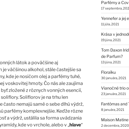
Parfémy a Cov
17 septembra, 202
Yennefer a jej
11 júla, 2021
Krása v jednod
19 júna, 2021
Tom Daxon Iridi
de Parfum?
vonných látok a poväčšine aj
13 júna, 2021
je väčšinou alkohol, stále častejšie sa
Floraïku
y, kde je nosičom olej a parfémy tuhé,
30 januára, 2021
ej voskovitej hmoty. Čo nás ale zaujíma
Vianočné trio 
byť zložené z rôznych vonných esencií,
23 januára, 2021
 soliflory. Soliflorov je na trhu len
 často nemajú samé o sebe dlhú výdrž,
Fantômas and 
8 januára, 2021
 sú parfémy komplexnejšie. Keďže rôzne
sť a výdrž, ustálila sa forma uvádzania
Maison Matine
ramídy, kde vo vrchole, alebo v „
hlave
“
2 decembra, 2020