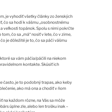
m, je vyhodiť všetky články zo ženských
iť, čo sa hodí k vášmu „osobnostnému
e a veľkosti topánok. Spolu s nimi pokrčte
tom, čo sa „má“ nosiť v lete, čo v zime,
 čo je dôležité je to, čo sa páči vášmu
 ktoré sa vám páčia/páčili na niekom
 pravidelnom kontakte. Skúsiť ich
 často, je to podobný trapas, ako keby
oblečenie, ako má ona a chodiť v ňom
iť na každom rôzne, na Vás sa môže
bárs úplne zle, alebo len trošku inak –