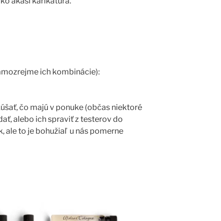
ako akási karikatúra.
amozrejme ich kombinácie):
úšať, čo majú v ponuke (občas niektoré
ť, alebo ich spraviť z testerov do
ek, ale to je bohužiaľ u nás pomerne