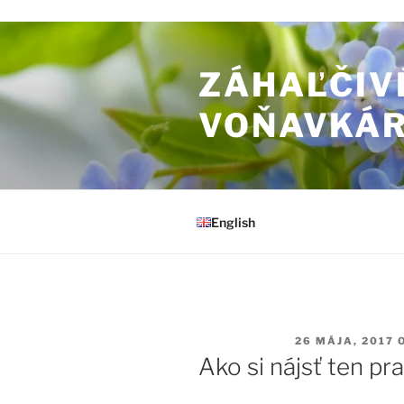
Prejsť na obsah
ZÁHAĽČIV
VOŇAVKÁ
English
PUBLIKOVANÉ
26 MÁJA, 2017
Ako si nájsť ten p