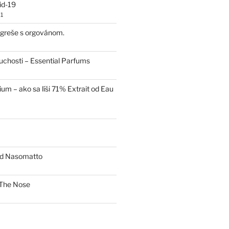
id-19
1
 egreše s orgovánom.
uchosti – Essential Parfums
um – ako sa líši 71% Extrait od Eau
od Nasomatto
The Nose