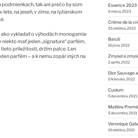
h podmienkach, tak ani prečo by som
Esxence 2023
v lete, na jeseň, v zime, na lyžiarskom
6 marca, 2023
e.
Crème de la cr
25 októbra, 2022
 je ako vykladať o výhodách monogamie
Baruti
e niekto mať jeden „signature“ parfém,
16 júna, 2022
tieto príležitosti, držím palce. Len
eden parfém – a k nemu zopár iných na
Zmysel a zmys
2 apríla, 2022
Dior Sauvage a
5 februára, 2022
Cuoium
5 decembra, 2021
Matière Premi
5 decembra, 2021
Veronique Gab
19 októbra, 2021