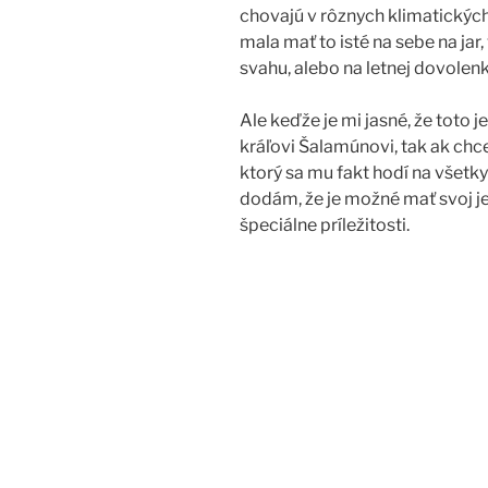
chovajú v rôznych klimatickýc
mala mať to isté na sebe na jar, 
svahu, alebo na letnej dovolenk
Ale keďže je mi jasné, že toto
kráľovi Šalamúnovi, tak ak chc
ktorý sa mu fakt hodí na všetky 
dodám, že je možné mať svoj j
špeciálne príležitosti.