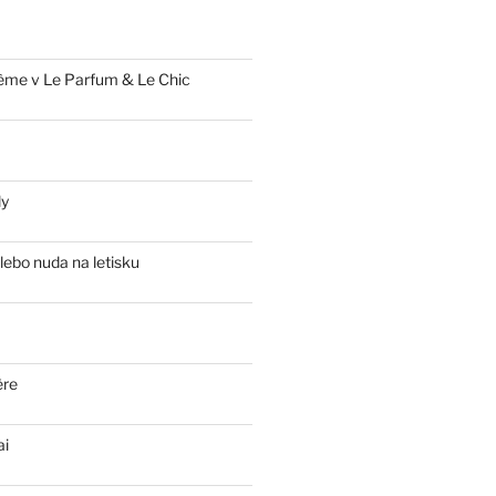
ème v Le Parfum & Le Chic
ly
lebo nuda na letisku
ère
ai