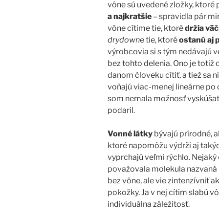
vône sú uvedené zložky, ktor
a najkratšie
– spravidla pár min
vône cítime tie, ktoré
držia vä
drydown
e tie, ktoré
ostanú aj 
výrobcovia si s tým nedávajú 
bez tohto delenia. Ono je totiž 
danom človeku cítiť, a tiež sa 
voňajú viac-menej lineárne po 
som nemala možnosť vyskúšať, 
podaril.
Vonné látky
bývajú prírodné, ak
ktoré napomôžu výdrži aj taký
vyprchajú veľmi rýchlo. Nejaký 
považovala molekula nazvaná
bez vône, ale vie zintenzívniť 
pokožky. Ja v nej cítim slabú v
individuálna záležitosť.