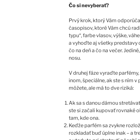
Čo si nevyberať?
Prvý krok, ktorý Vám odporúča
časopisov, ktoré Vám chcú rad
typu“, farbe vlasov, výške, váh
a vyhoďte aj všetky predstavy o 
čo na deň a čo na večer. Jediné,
nosu.
V druhej fáze vyraďte parfémy,
inom, špeciálne, ak ste s ním v
môžete, ale má to dve riziká:
Ak sa s danou dámou stretávate
ste si začali kupovať rovnaké 
tam, kde ona.
Keďže parfém sa zvykne rozlož
rozkladať buď úplne inak – a tre