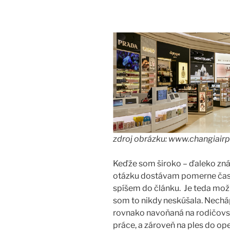
zdroj obrázku: www.changiair
Keďže som široko – ďaleko zn
otázku dostávam pomerne čast
spíšem do článku. Je teda možn
som to nikdy neskúšala. Nechá
rovnako navoňaná na rodičovsk
práce, a zároveň na ples do op