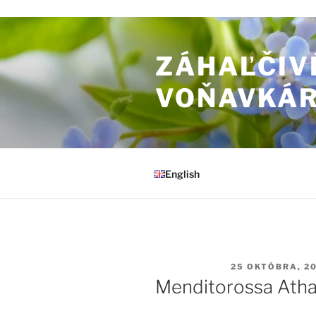
Prejsť na obsah
ZÁHAĽČIV
VOŇAVKÁ
English
PUBLIKOVANÉ
25 OKTÓBRA, 2
Menditorossa Ath