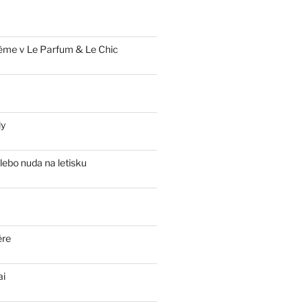
ème v Le Parfum & Le Chic
ly
lebo nuda na letisku
ère
ai