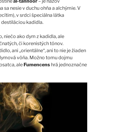
bštine
al-tannoor
– je názov
ňa sa nesie v duchu ohňa a alchýmie. V
ecítim), v srdci špeciálna látka
á destiláciou kadidla.
 niečo ako dym z kadidla, ale
čnatých, či korenistých tónov.
lo, ani „orientálne“, ani to nie je žiaden
o dymová vôňa. Možno tomu dojmu
osatca, ale
Fumencens
hrá jednoznačne