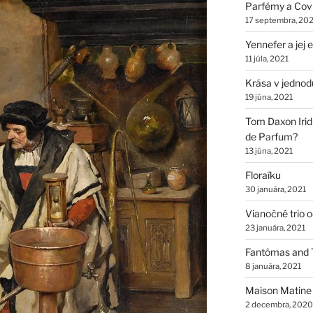
Parfémy a Cov
17 septembra, 202
Yennefer a jej
11 júla, 2021
Krása v jednod
19 júna, 2021
Tom Daxon Iridi
de Parfum?
13 júna, 2021
Floraïku
30 januára, 2021
Vianočné trio 
23 januára, 2021
Fantômas and 
8 januára, 2021
Maison Matine
2 decembra, 2020