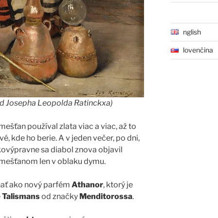
English
Slovenčina
d Josepha Leopolda Ratinckxa)
mešťan používal zlata viac a viac, až to
é, kde ho berie. A v jeden večer, po dni,
kovýpravne sa diabol znova objavil
m mešťanom len v oblaku dymu.
ňať ako nový parfém
Athanor
, ktorý je
e
Talismans
od značky
Menditorossa
.