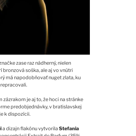
značke zase raz nádherný, nielen
 bronzová soška, ale aj vo vnútri
orý má napodobňovať nuget zlata, ku
prepracovali.
zázrakom je aj to, že hoci na stránke
forme predobjednávky, v bratislavskej
je k dispozícii.
i
a dizajn flakónu vytvorila
Stefania
v koncentrácii Extrait de Parfum (35%