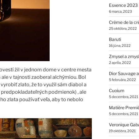
Esxence 2023
6 marca, 2023
Crème de la cr
25 októbra, 2022
Baruti
16 júna, 2022
Zmysel a zmys
2 apríla, 2022
povestí žil v jednom dome v centre mesta
Dior Sauvage a
ale v tajnosti zaoberal alchýmiou. Bol
5 februára, 2022
robiť zlato, že to využil sám diabol a
Cuoium
 predpokladateľných podmienok) , ale
5 decembra, 2021
o zlata používať veľa, aby to nebolo
Matière Premi
5 decembra, 2021
Veronique Gab
19 októbra, 2021