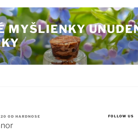
É MYŠLIENKY UNUDE
RKY
FOLLOW US
020
OD
HARDNOSE
anor