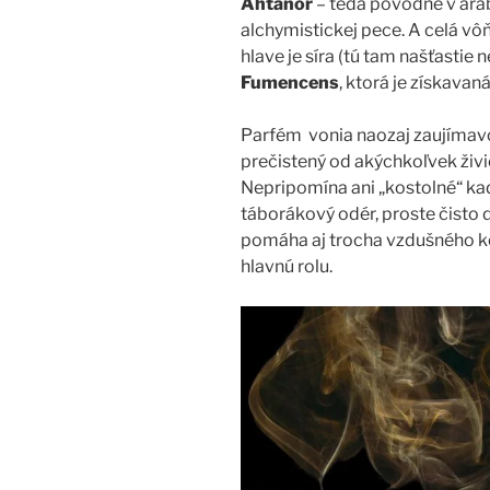
Ahtanor
– teda pôvodne v ara
alchymistickej pece. A celá vô
hlave je síra (tú tam našťastie n
Fumencens
, ktorá je získavan
Parfém vonia naozaj zaujímavo,
prečistený od akýchkoľvek živi
Nepripomína ani „kostolné“ kadid
táborákový odér, proste čist
pomáha aj trocha vzdušného k
hlavnú rolu.