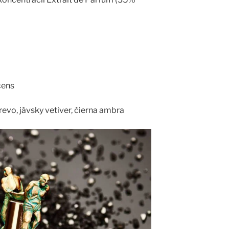
cens
evo, jávsky vetiver, čierna ambra