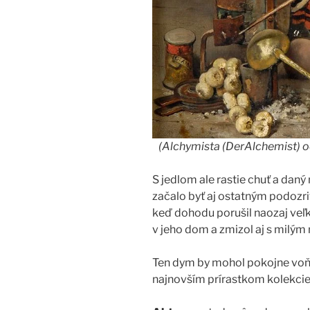
(Alchymista (DerAlchemist) o
S jedlom ale rastie chuť a daný 
začalo byť aj ostatným podozriv
keď dohodu porušil naozaj veľ
v jeho dom a zmizol aj s milý
Ten dym by mohol pokojne vo
najnovším prírastkom kolekci