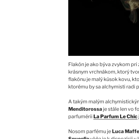
Flakón je ako býva zvykom pri 
krásnym vrchnákom, ktorý tvorí
flakónu je malý kúsok kovu, kt
ktorému by sa alchymisti radi 
A takým malým alchymistickým 
Menditorossa
je stále len vo 
parfumérii
La Parfum Le Chic
Nosom parfému je
Luca Maffe
Squeglia
,vôňa je k dispozícii 