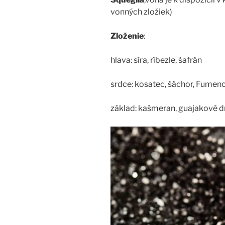
vonných zložiek)
Zloženie
:
hlava: síra, ríbezle, šafrán
srdce: kosatec, šáchor, Fumen
základ: kašmeran, guajakové dr