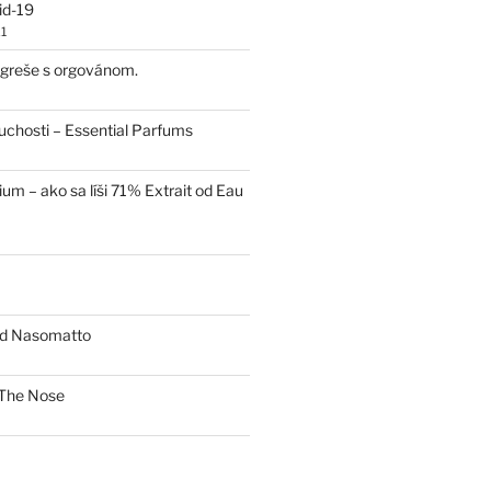
id-19
1
 egreše s orgovánom.
uchosti – Essential Parfums
um – ako sa líši 71% Extrait od Eau
od Nasomatto
The Nose