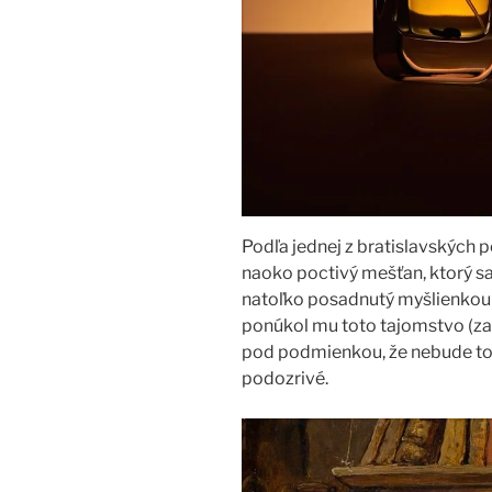
Podľa jednej z bratislavských 
naoko poctivý mešťan, ktorý sa 
natoľko posadnutý myšlienkou vy
ponúkol mu toto tajomstvo (za
pod podmienkou, že nebude toh
podozrivé.